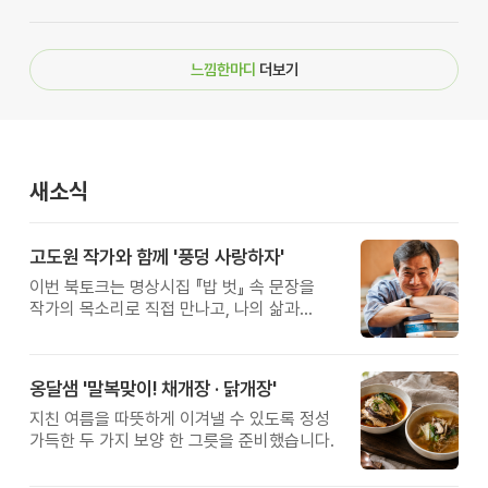
느낌한마디
더보기
새소식
고도원 작가와 함께 '풍덩 사랑하자'
이번 북토크는 명상시집 『밥 벗』 속 문장을
작가의 목소리로 직접 만나고, 나의 삶과
관계를 잠시 돌아보는 시간입니다.
옹달샘 '말복맞이! 채개장 · 닭개장'
지친 여름을 따뜻하게 이겨낼 수 있도록 정성
가득한 두 가지 보양 한 그릇을 준비했습니다.