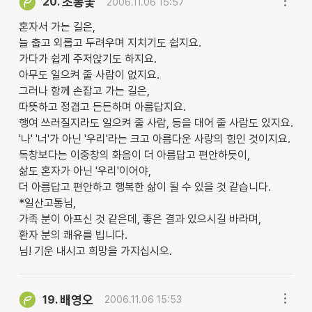
초롱꽃
20.
2006.11.06 15:57
혼자서 가는 길은,
늘 춥고 외롭고 두려우며 지치기도 쉽지요.
가다가 쉽게 주저앉기도 하지요.
아무도 일으켜 줄 사람이 없지요.
그러나 함께 손잡고 가는 길은,
따뜻하고 정겹고 든든하며 아름답지요.
행여 쓰러질지라도 일으켜 줄 사람, 등을 대어 줄 사람도 있지요.
'나' '너'가 아닌 '우리'라는 크고 아름다운 사랑의 힘인 것이지요.
독창보다는 이중창의 화음이 더 아름답고 편안하듯이,
삶도 혼자가 아닌 '우리'이어야,
더 아름답고 편안하고 행복한 삶이 될 수 있을 것 같습니다.
*일산고통님,
가족 분이 아프신 것 같은데, 좋은 결과 있으시길 바라며,
환자 분의 쾌유를 빕니다.
님! 기운 내시고 희망을 가지십시오.
배영오
19.
2006.11.06 15:53