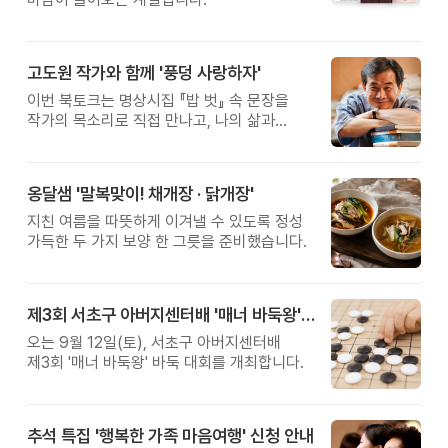
고도원 작가와 함께 '풍덩 사랑하자'
이번 북토크는 명상시집 『밥 벗』 속 문장을
작가의 목소리로 직접 만나고, 나의 삶과
관계를 잠시 돌아보는 시간입니다.
옹달샘 '말복맞이! 채개장 · 닭개장'
지친 여름을 따뜻하게 이겨낼 수 있도록 정성
가득한 두 가지 보양 한 그릇을 준비했습니다.
제3회 서초구 아버지센터배 '매너 바둑왕' 대회
오는 9월 12일(토), 서초구 아버지센터배
제3회 '매너 바둑왕' 바둑 대회를 개최합니다.
추석 특집 '행복한 가족 마음여행' 신청 안내