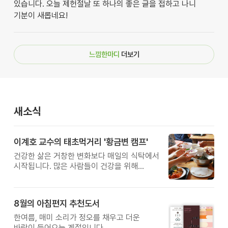
있습니다. 오늘 제헌절날 또 하나의 좋은 글을 접하고 나니
기분이 새롭네요!
느낌한마디
더보기
새소식
이계호 교수의 태초먹거리 '황금변 캠프'
건강한 삶은 거창한 변화보다 매일의 식탁에서
시작됩니다. 많은 사람들이 건강을 위해
새로운 방법을 찾지만, 건강한 생활은 작은
습관에서 시작됩니다. 유퀴즈에서 많은 관심을
받은 이계호 교수와 함께하는 태초먹거리
8월의 아침편지 추천도서
황금변 캠프
한여름, 매미 소리가 정오를 채우고 더운
바람이 들어오는 계절입니다.