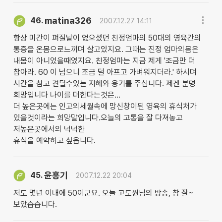
matina326
46.
2007.12.27 14:11
항상 미간이 펴질날이 없으셨던 친정엄마의 50대의 영육간의
통증을 온몸으로느끼며 살고있지요. 그때는 진정 엄마의몸은
내몸이 아니었을때였지요. 친정엄마는 지금 제게 '조금만 더
참아라. 60 이 넘으니 조금 덜 아프고 가벼워지더라.' 하시며
시간을 참고 견딜수있는 지헤와 용기를 주십니다. 제겐 분명
희망입니다 나이를 더한다는것은...
더 높은곳에는 인고의세월속에 망신창이된 영육의 휴식처가
있을것이라는 희망말입니다.오늘의 고통을 잘 다져놓고
저높은곳에서의 넉넉한
휴식을 예약하고 싶읍니다.
윤흥기
45.
2007.12.22 20:04
저도 몇년 이내에 50이군요. 오늘 고도원님의 방송, 참 잘~
보았습습니다.