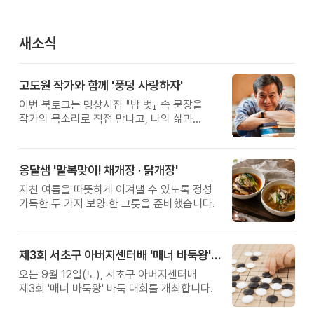
새소식
고도원 작가와 함께 '풍덩 사랑하자'
이번 북토크는 명상시집 『밥 벗』 속 문장을
작가의 목소리로 직접 만나고, 나의 삶과
관계를 잠시 돌아보는 시간입니다.
옹달샘 '말복맞이! 채개장 · 닭개장'
지친 여름을 따뜻하게 이겨낼 수 있도록 정성
가득한 두 가지 보양 한 그릇을 준비했습니다.
제3회 서초구 아버지센터배 '매너 바둑왕' 대회
오는 9월 12일(토), 서초구 아버지센터배
제3회 '매너 바둑왕' 바둑 대회를 개최합니다.