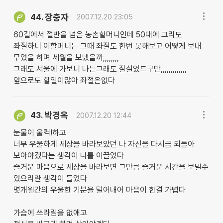
장충자
44.
2007.12.20 23:05
60길에서 절반을 넘은 농촌할머니인데 50대에 그리도
좌절하니 이할머니는 그때 좌절도 한번 못해보고 어떻게 보내
무었을 하며 세월을 보냈을까,,,,,,,,
그래도 서울에 가보니 나는그래도 잘살었드구만,,,,,,,,,,,,,
앞으로도 할일이많아 좌절은없다
박경옥
43.
2007.12.20 12:44
눈물이 울컥!하고
너무 우울하게 세상을 바라보았던 나 자신을 다시금 되돌아
보아야겠다는 생각이 나를 이끌었다
즐거운 마음으로 세상을 바라보면 그만큼 즐거운 시간을 보낼수
있으리란 생각이 들었다
몇개월간의 우울한 기분을 덜어내어 마음이 한결 가볍다
가슴에 쓰라림을 없애고