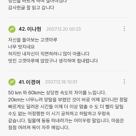
정신을 바르게 하며 살아야겠다
감사한글 잘 읽고 갑니다
이나현
42.
2007.12.20 00:23
자신을 돌아보는 고갯마루
너무 멋지네요
허지만 내자신이 직면하려니 많이 아픔니다
멋진 고갯마루에 앉았구나 생각하며 힘내렵니다
이경여
41.
2007.12.18 10:01
50 km 와 60km는 상당한 속도의 차이를 느낍니다.
20km는 너무느려 앙탈을 부렸던 것이 바로 어제 같더니만 정말
빠르게도 달려온 시간들 이제 더 이상 멈출 수 도 더 빨리 달릴
수도 없는 어정쩡한 이 시기 공허하고 허탈하고 우렁속
같습니다. 밀물에 둥둥 떠내려가는 어미우렁 말입니다. 마음은
점점 여려져 목이 자주 메입니다.