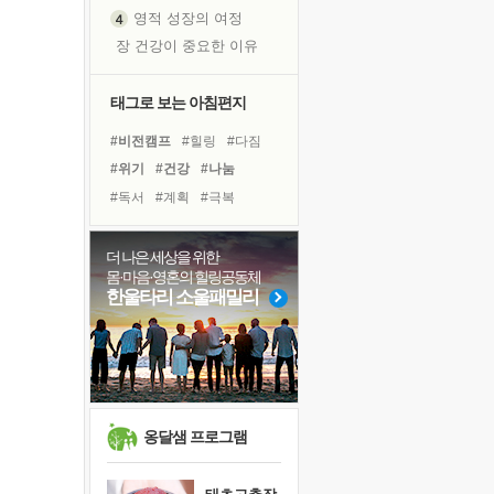
영적 성장의 여정
장 건강이 중요한 이유
신의 음성을 듣는다
흙이 된 몸으로 출근하는 여자
태그로 보는 아침편지
극과 극의 양 끝단
#비전캠프
#힐링
#다짐
내가 '나다움'을 찾는 길
#위기
#건강
#나눔
피해 갈 수 없는 사건들
#독서
#계획
#극복
처음 손을 잡았던 날
#독서캠프
#바이러스
꿈이 실제가 되는 것
#링컨학교
#친구
더 나은 세상을 위한
'말 타는 법'을 먼저
몸·마음·영혼의 힐링공동체
#아이들
#면역력
#명상
아픈 아버지를 위한 공간 설계
한울타리 소울패밀리
#선택
#유튜브
#경험
졸업식 사진을 보며
#리더
#희망
#도움
극심한 변비, 어깨결림, 수면 장애
#사람
#삶
보고 싶은 어머니
마음이 멈춰 버린 곳
유년 시절의 부산 영도 바다
옹달샘 프로그램
못된 꼰대들