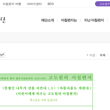
아침편지 여행
아버지센터
BDS
고도원T
재단소개
아침편지는
지난 아침편지
|
|
|
목록
이전