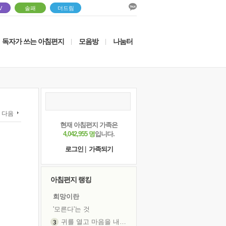
V
솔패
더드림
독자가 쓰는 아침편지
모음방
나눔터
|
|
다음
현재 아침편지 가족은
4,042,955 명
입니다.
로그인
|
가족되기
아침편지 랭킹
희망이란
'모른다'는 것
귀를 열고 마음을 내어주고