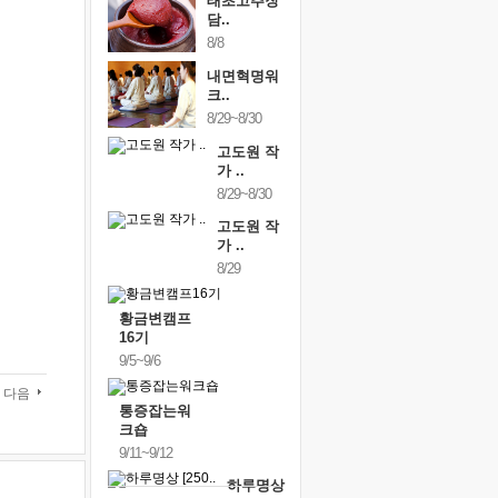
태초고추장
담..
8/8
내면혁명워
크..
8/29~8/30
고도원 작
가 ..
8/29~8/30
고도원 작
가 ..
8/29
황금변캠프
16기
9/5~9/6
다음
통증잡는워
크숍
9/11~9/12
하루명상