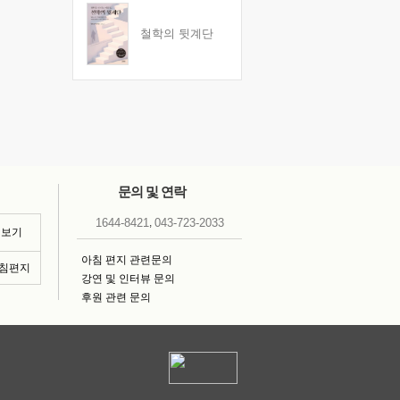
철학의 뒷계단
문의 및 연락
,
1644-8421
043-723-2033
 보기
아침 편지 관련문의
아침편지
강연 및 인터뷰 문의
후원 관련 문의