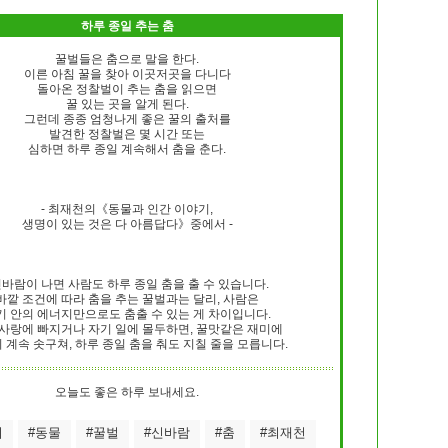
하루 종일 추는 춤
꿀벌들은 춤으로 말을 한다.
이른 아침 꿀을 찾아 이곳저곳을 다니다
돌아온 정찰벌이 추는 춤을 읽으면
꿀 있는 곳을 알게 된다.
그런데 종종 엄청나게 좋은 꿀의 출처를
발견한 정찰벌은 몇 시간 또는
심하면 하루 종일 계속해서 춤을 춘다.
- 최재천의《동물과 인간 이야기,
생명이 있는 것은 다 아름답다》중에서 -
신바람이 나면 사람도 하루 종일 춤을 출 수 있습니다.
바깥 조건에 따라 춤을 추는 꿀벌과는 달리, 사람은
기 안의 에너지만으로도 춤출 수 있는 게 차이입니다.
 사랑에 빠지거나 자기 일에 몰두하면, 꿀맛같은 재미에
 계속 솟구쳐, 하루 종일 춤을 춰도 지칠 줄을 모릅니다.
오늘도 좋은 하루 보내세요.
지
#동물
#꿀벌
#신바람
#춤
#최재천