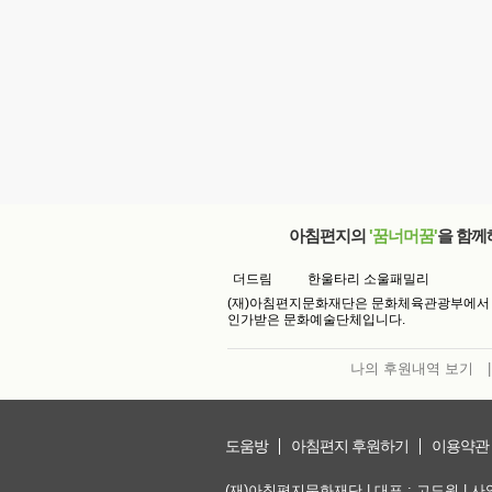
아침편지의
'꿈너머꿈'
을 함께
더드림
한울타리 소울패밀리
(재)아침편지문화재단은 문화체육관광부에서
인가받은 문화예술단체입니다.
나의 후원내역 보기
|
도움방
아침편지 후원하기
이용약관
(재)아침편지문화재단 | 대표 : 고도원 | 사업자