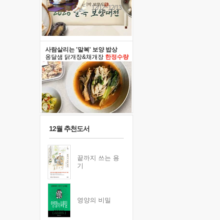
12/12~12/13
사람살리는 '말복' 보양 밥상
옹달샘 닭개장&채개장
한정수량
12월 추천도서
끝까지 쓰는 용
기
영양의 비밀