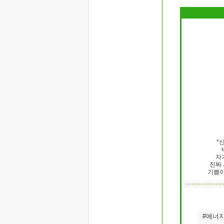
*
자
진짜
기쁨이
#에너