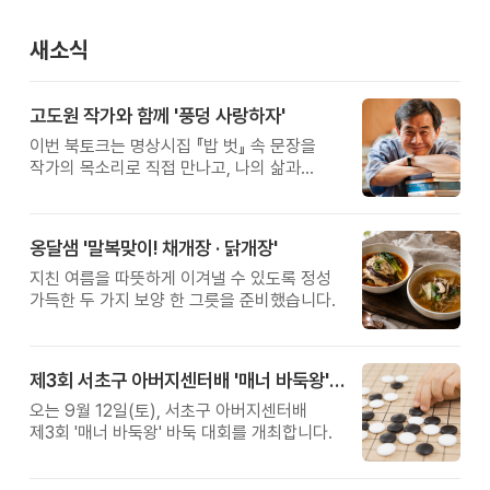
새소식
고도원 작가와 함께 '풍덩 사랑하자'
이번 북토크는 명상시집 『밥 벗』 속 문장을
작가의 목소리로 직접 만나고, 나의 삶과
관계를 잠시 돌아보는 시간입니다.
옹달샘 '말복맞이! 채개장 · 닭개장'
지친 여름을 따뜻하게 이겨낼 수 있도록 정성
가득한 두 가지 보양 한 그릇을 준비했습니다.
제3회 서초구 아버지센터배 '매너 바둑왕' 대회
오는 9월 12일(토), 서초구 아버지센터배
제3회 '매너 바둑왕' 바둑 대회를 개최합니다.