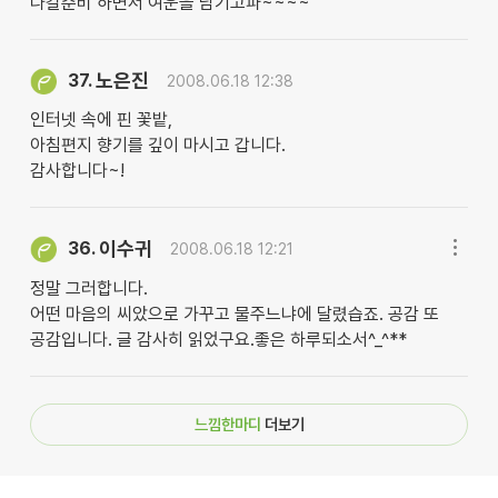
나갈준비 하면서 여운을 남기고파~~~~
노은진
37.
2008.06.18 12:38
인터넷 속에 핀 꽃밭,
아침편지 향기를 깊이 마시고 갑니다.
감사합니다~!
이수귀
36.
2008.06.18 12:21
정말 그러합니다.
어떤 마음의 씨았으로 가꾸고 물주느냐에 달렸습죠. 공감 또
공감입니다. 글 감사히 읽었구요.좋은 하루되소서^_^**
느낌한마디
더보기