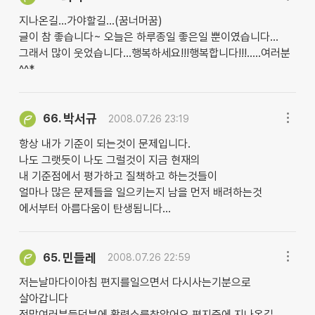
지나온길...가야할길...(꿈너머꿈)
글이 참 좋습니다~ 오늘은 하루종일 좋은일 뿐이였습니다...
그래서 많이 웃었습니다...행복하세요!!!행복합니다!!!.....여러분
^^*
박서규
66.
2008.07.26 23:19
항상 내가 기준이 되는것이 문제입니다.
나도 그랫듯이 나도 그럴것이 지금 현재의
내 기준점에서 평가하고 질책하고 하는것들이
얼마나 많은 문제들을 일으키는지 남을 먼저 배려하는것
에서부터 아름다움이 탄생됨니다...
민들레
65.
2008.07.26 22:59
저는날마다이아침 편지를일으면서 다시사는기분으로
살아갑니다
정말여러분들덕분에 활력소를찿았어요 편지중에 지나온길