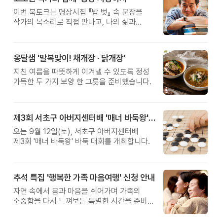
이번 북토크는 명상시집 『밥 벗』 속 문장을
작가의 목소리로 직접 만나고, 나의 삶과
관계를 잠시 돌아보는 시간입니다.
옹달샘 '말복맞이! 채개장 · 닭개장'
지친 여름을 따뜻하게 이겨낼 수 있도록 정성
가득한 두 가지 보양 한 그릇을 준비했습니다.
제3회 서초구 아버지센터배 '매너 바둑왕' 대회
오는 9월 12일(토), 서초구 아버지센터배
제3회 '매너 바둑왕' 바둑 대회를 개최합니다.
추석 특집 '행복한 가족 마음여행' 신청 안내
자연 속에서 몸과 마음을 쉬어가며 가족의
소중함을 다시 느껴보는 특별한 시간을 준비해
보세요.