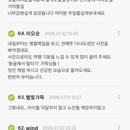
가야할길
너무감명깊게 읽었읍니다 여러분 주일즐겁게보내세요
이오순
64.
2008.07.22 10:45
내일부터는 앵콜메일을 보고, 연해주 다녀오셨던 사진을
봐야겠네요.
사진으로라도 여행 기분을 느낄 수 있게 많이 올려 주세요.
'몽골에서 말타기' 가족님들 !
멋진 체험 하시고 건강한 모습으로 돌아오세요.
번번히 부러습니다.
별빛가득
63.
2008.07.21 13:27
그렇네요...아이들 닥달하지 말고 노인들 책망하지말고
wind
62.
2008.07.20 22:32