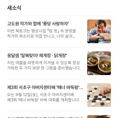
새소식
고도원 작가와 함께 '풍덩 사랑하자'
이번 북토크는 명상시집 『밥 벗』 속 문장을
작가의 목소리로 직접 만나고, 나의 삶과
관계를 잠시 돌아보는 시간입니다.
옹달샘 '말복맞이! 채개장 · 닭개장'
지친 여름을 따뜻하게 이겨낼 수 있도록 정성
가득한 두 가지 보양 한 그릇을 준비했습니다.
제3회 서초구 아버지센터배 '매너 바둑왕' 대회
오는 9월 12일(토), 서초구 아버지센터배
제3회 '매너 바둑왕' 바둑 대회를 개최합니다.