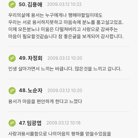
김용애
50.
2009.03.12 10:22
우리의삶에 용서는 누구에게나 행해야할일이데도
우리는 서로 용서하지못하고 마음속에 분노를 품고살고있죠.
이제 모든분노나 미움은 다떨쳐버리고 사랑으로 감싸주는
마음이 필요할것같습니다 참 좋은글을 보게되어 감사합니다.
차정회
49.
2009.03.12 10:20
인생 살아가면서 느끼는 바큽니다. 많은것을 느끼고 갑니다.
노순자
48.
2009.03.12 10:20
용서가 마음을 편안하게 한다고 느껐다
임광엽
47.
2009.03.12 10:18
사랑과용서를함으로 나의아음의 평하를 얻을수있음을