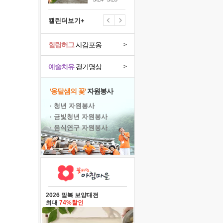
캘린더보기+
힐링허그
사감포옹
>
예술치유
걷기명상
>
'옹달샘의 꽃'
자원봉사
· 청년 자원봉사
· 금빛청년 자원봉사
· 음식연구 자원봉사
2026 말복 보양대전
최대
74%할인