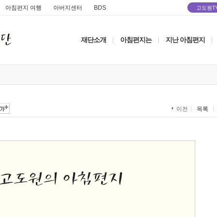
아침편지 여행
아버지센터
BDS
고도원T
재단소개
아침편지는
지난 아침편지
|
|
|
목록
이전