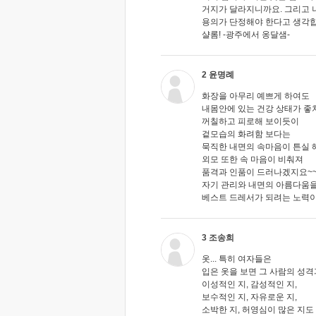
거지가 달라지니까요. 그리고 
용의가 단정해야 한다고 생각합
샬롬! -광주에서 옹달샘-
2 윤명례
화장을 아무리 예쁘게 하여도
내몸안에 있는 건강 상태가 좋치 
꺼칠하고 피로해 보이듯이
겉모습의 화려함 보다는
묵직한 내면의 속마음이 튼실 
외모 또한 속 마음이 비춰져
품격과 인품이 드러나겠지요~
자기 관리와 내면의 아름다움
베스트 드레서가 되려는 노력
3 조송희
옷... 특히 여자들은
입은 옷을 보면 그 사람의 성
이성적인 지, 감성적인 지,
보수적인 지, 자유로운 지,
소박한 지, 허영심이 많은 지도