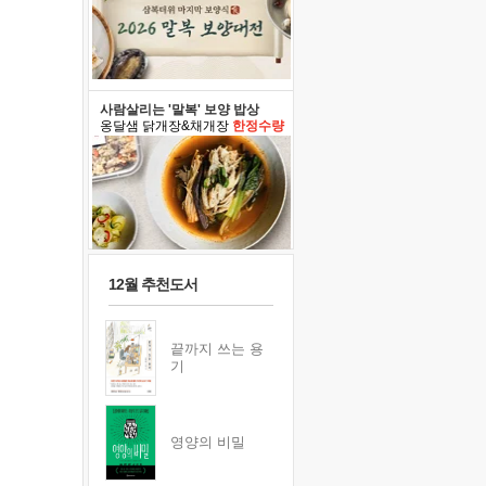
사람살리는 '말복' 보양 밥상
옹달샘 닭개장&채개장
한정수량
12월 추천도서
끝까지 쓰는 용
기
영양의 비밀