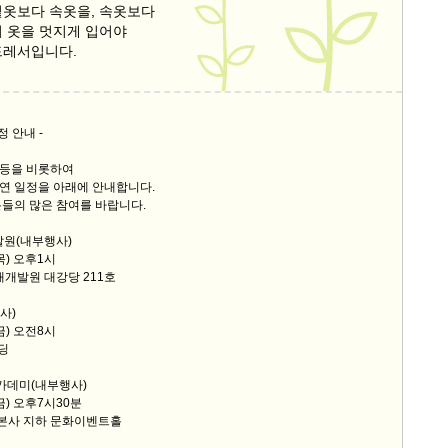
겉옷보다 속옷을, 속옷보다
스
의 옷을 멋지게 입어야
10
드레서입니다.
크
10
정 안내 -
1
동 등을 비롯하여
10
강연 일정을 아래에 안내합니다.
들의 많은 참여를 바랍니다.
발원(내부행사)
11
목) 오후1시
재개발원 대강당 211호
크
12
사)
금) 오전8시
빌딩
카데미(내부행사)
(금) 오후7시30분
 본사 지하 문화이벤트홀