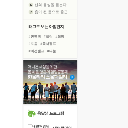
신의 음성을 듣는다
흙이 된 몸으로 출근하는 여자
극과 극의 양 끝단
내가 '나다움'을 찾는 길
태그로 보는 아침편지
피해 갈 수 없는 사건들
#면역력
#힐링
#희망
처음 손을 잡았던 날
#도움
#독서캠프
꿈이 실제가 되는 것
#비전캠프
#나눔
'말 타는 법'을 먼저
#유튜브
#다짐
#리더
졸업식 사진을 보며
#경험
#아이들
#사람
더 나은 세상을 위한
극심한 변비, 어깨결림, 수면 장애
몸·마음·영혼의 힐링공동체
#독서
#위기
#명상
아픈 아버지를 위한 공간 설계
한울타리 소울패밀리
#계획
#선택
#바이러스
슬럼프
#극복
#건강
#링컨학교
보고 싶은 어머니
#삶
#친구
유년 시절의 부산 영도 바다
못된 꼰대들
희망이란
옹달샘 프로그램
'모른다'는 것
귀를 열고 마음을 내어주고