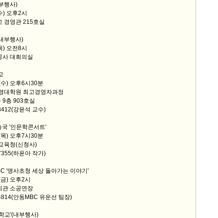
부행사)
수) 오후2시
교 경영관 215호실
내부행사)
목) 오전8시
공사 대회의실
교
일(수) 오후6시30분
 경영대학원 최고경영자과정
층 903호실
-8412(강윤석 교수)
총국 '인문학콘서트'
일(목) 오후7시30분
 교육청(신청사)
-7355(하윤아 작가)
BC '명사초청 세상 돌아가는 이야기'
(금) 오후2시
회관 소공연장
1-4814(안동MBC 유운선 팀장)
학교'(내부행사)