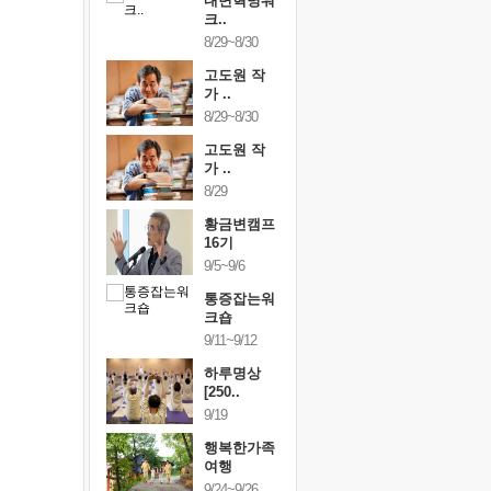
건강명상법
내면혁명워
건강명상
..
크..
스..
/9~10/10
8/29~8/30
10/9~10/10
내면혁명워
고도원 작
내면혁명
..
가 ..
크..
/17~10/18
8/29~8/30
10/17~10/18
황금변캠프
고도원 작
황금변캠
7기
가 ..
17기
/30~10/31
8/29
10/30~10/31
통증잡는워
황금변캠프
통증잡는
크숍
16기
크숍
/7~11/8
9/5~9/6
11/7~11/8
내면혁명워
통증잡는워
내면혁명
..
크숍
크..
/12~12/13
9/11~9/12
12/12~12/13
하루명상
[250..
9/19
행복한가족
여행
9/24~9/26