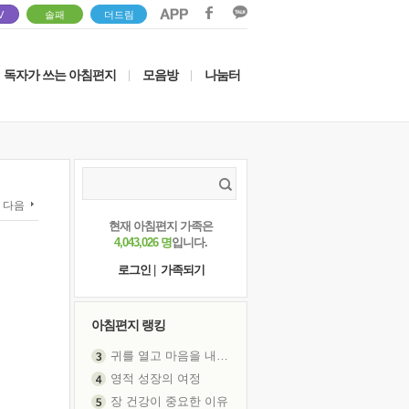
V
솔패
더드림
독자가 쓰는 아침편지
모음방
나눔터
|
|
다음
현재 아침편지 가족은
4,043,026 명
입니다.
로그인
|
가족되기
아침편지 랭킹
귀를 열고 마음을 내어주고
영적 성장의 여정
장 건강이 중요한 이유