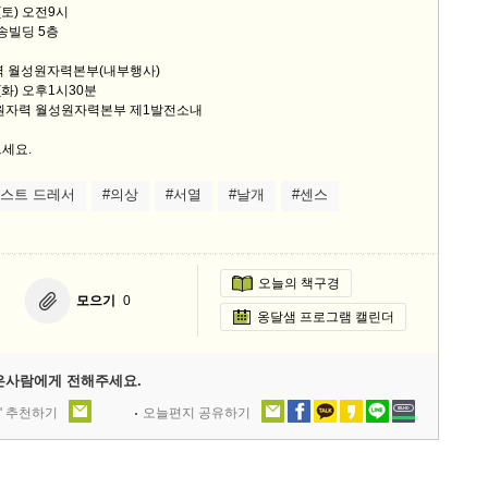
(토) 오전9시
대송빌딩 5층
력 월성원자력본부(내부행사)
일(화) 오후1시30분
력원자력 월성원자력본부 제1발전소내
세요.
베스트 드레서
#의상
#서열
#날개
#센스
오늘의 책구경
모으기
0
옹달샘 프로그램 캘린더
은사람에게 전해주세요.
' 추천하기
오늘편지 공유하기