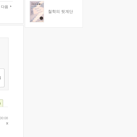
다음
철학의 뒷계단
)
00:08