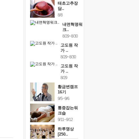
태초고추장
담..
8/8
내면혁명워
크..
8/29~8/30
고도원 작
가 ..
8/29~8/30
고도원 작
가 ..
8/29
황금변캠프
16기
9/5~9/6
통증잡는워
크숍
9/11~9/12
하루명상
[250..