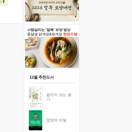
)
사람살리는 '말복' 보양 밥상
옹달샘 닭개장&채개장
한정수량
12월 추천도서
끝까지 쓰는 용
기
영양의 비밀