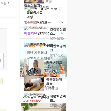
9/19
다음
캘린더보기+
행복한가족
여행
힐링허그
사감포옹
9/24~9/26
>
건강명상법
예술치유
걷기명상
>
스..
10/9~10/10
'옹달샘의 꽃'
자원봉사
내면혁명워
크..
· 청년 자원봉사
10/17~10/18
· 금빛청년 자원봉사
황금변캠프
· 음식연구 자원봉사
17기
10/30~10/31
통증잡는워
)
크숍
11/7~11/8
내면혁명워
2026 말복 보양대전
크..
최대
74%할인
12/12~12/13