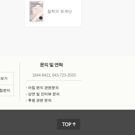
철학의 뒷계단
문의 및 연락
,
1644-8421
043-723-2033
 보기
아침 편지 관련문의
아침편지
강연 및 인터뷰 문의
후원 관련 문의