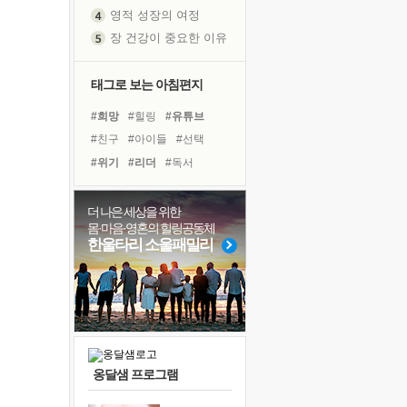
영적 성장의 여정
장 건강이 중요한 이유
신의 음성을 듣는다
흙이 된 몸으로 출근하는 여자
태그로 보는 아침편지
극과 극의 양 끝단
#희망
#힐링
#유튜브
내가 '나다움'을 찾는 길
#친구
#아이들
#선택
피해 갈 수 없는 사건들
#위기
#리더
#독서
처음 손을 잡았던 날
#비전캠프
#극복
#삶
꿈이 실제가 되는 것
#다짐
#도움
#바이러스
더 나은 세상을 위한
'말 타는 법'을 먼저
몸·마음·영혼의 힐링공동체
#계획
#명상
#건강
아픈 아버지를 위한 공간 설계
한울타리 소울패밀리
#면역력
#독서캠프
졸업식 사진을 보며
#나눔
#사람
#링컨학교
극심한 변비, 어깨결림, 수면 장애
#경험
보고 싶은 어머니
마음이 멈춰 버린 곳
유년 시절의 부산 영도 바다
옹달샘 프로그램
못된 꼰대들