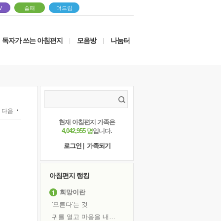
V
솔패
더드림
독자가 쓰는 아침편지
모음방
나눔터
|
|
다음
현재 아침편지 가족은
4,042,955 명
입니다.
로그인
|
가족되기
아침편지 랭킹
희망이란
'모른다'는 것
귀를 열고 마음을 내어주고