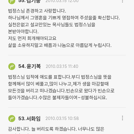
김기중
55.
2010.03.15 12:00
법정스님 존경하고 사랑합니다.
하나님께서 그영혼을 기쁘게 영접하여 주셨을줄 확신합니다.
실천은없고 설교만있는 목사님들도 법정스님을
본받아야합니다.
저도 먼저 회개해야되고요
삶을 소유하지말고 배픔과 나눔으로 아름답게 누립시다.
윤기복
54.
2010.03.15 11:40
법정스님 입적에 애도를 표합니다.부디 법정스님을 뜻을
함께해서 많이 베풀고,많이 나누고,제가 생을 마감할때
모든것을 버리고 떠나겠습니다.빈손으로 왔다가 빈손으로
돌아가겠습니다.수많은 불제자들이여~성불하십시요.
서화임
53.
2010.03.15 10:58
감사합니다. 늘 버리도록 하겠습니다. 너무나도 많은