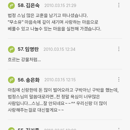
김은숙
58.
2010.03.15 21:29
법정 스님 많은 교훈을 남기고 떠나셨습니다.
"무소유" 마음속에 깊이 새기며 사랑하는 마음으로
베풀수 있고 나눌수 있는 마음을 실천해 가겠습니다.
임영란
57.
2010.03.15 12:34
흐르는 강물처럼...
송은화
56.
2010.03.15 12:15
아침에 신랑한테 돈 많이 벌어오라고 구박아닌 구박을 했는데,
법정스님의 말씀대로라면..전 정말 욕심이 너무많은
사람입니다...스님...잘 안되네요~~^^ 우리신랑 더 많이
사랑해주는걸로 대신할게요~~