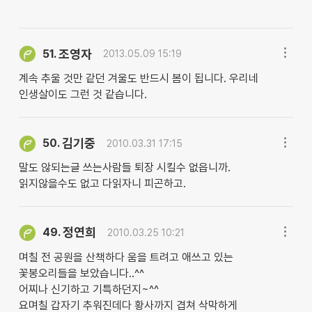
조영자
51.
2013.05.09 15:19
계속 추울 것만 같던 겨울도 반드시 봄이 됩니다. 우리네
인생살이도 그런 것 같습니다.
김기중
50.
2010.03.31 17:15
말도 않되는글 쓰는사람들 퇴장 시킬수 없읍니까.
읽지않을수도 없고 다읽자니 피곤하고.
정연희
49.
2010.03.25 10:21
며칠 전 공원을 산책하다 움을 트려고 애쓰고 있는
꽃봉오리들을 보았습니다..^^
어찌나 신기하고 기특하던지~^^
요며칠 갑자기 추워진데다 황사까지 겹쳐 삭막하게