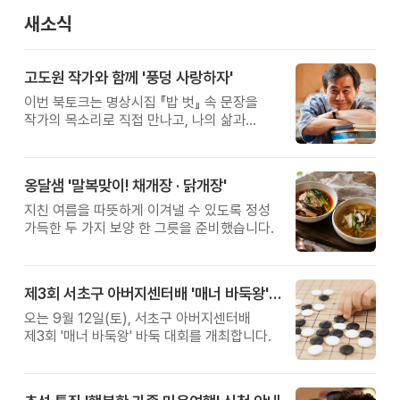
새소식
고도원 작가와 함께 '풍덩 사랑하자'
이번 북토크는 명상시집 『밥 벗』 속 문장을
작가의 목소리로 직접 만나고, 나의 삶과
관계를 잠시 돌아보는 시간입니다.
옹달샘 '말복맞이! 채개장 · 닭개장'
지친 여름을 따뜻하게 이겨낼 수 있도록 정성
가득한 두 가지 보양 한 그릇을 준비했습니다.
제3회 서초구 아버지센터배 '매너 바둑왕' 대회
오는 9월 12일(토), 서초구 아버지센터배
제3회 '매너 바둑왕' 바둑 대회를 개최합니다.