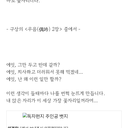
바로 꽃자리니라.
- 구상의 <우음(偶吟) 2장> 중에서 -
에잇, 그만 두고 딴데 갈까?
에잇, 치사하고 더러워서 못해 먹겠네...
에잇, 난 왜 이런 일만 할까?
이런 생각이 들때마다 나를 번쩍 눈뜨게 만듭니다.
내 앉은 자리가 이 세상 가장 꽃자리일꺼라며...