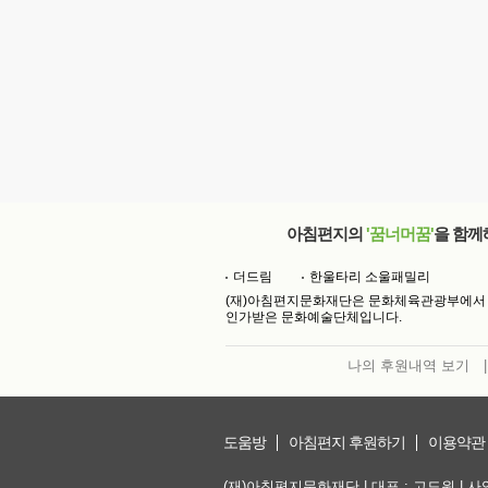
아침편지의
'꿈너머꿈'
을 함께
더드림
한울타리 소울패밀리
(재)아침편지문화재단은 문화체육관광부에서
인가받은 문화예술단체입니다.
나의 후원내역 보기
|
도움방
아침편지 후원하기
이용약관
(재)아침편지문화재단 | 대표 : 고도원 | 사업자