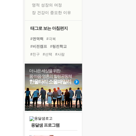
영적 성장의 여정
장 건강이 중요한 이유
신의 음성을 듣는다
흙이 된 몸으로 출근하는 여자
태그로 보는 아침편지
극과 극의 양 끝단
#면역력
#극복
내가 '나다움'을 찾는 길
#비전캠프
#링컨학교
피해 갈 수 없는 사건들
#친구
#선택
#사람
처음 손을 잡았던 날
#도움
#아이들
#리더
꿈이 실제가 되는 것
#다짐
#바이러스
#희망
더 나은 세상을 위한
'말 타는 법'을 먼저
몸·마음·영혼의 힐링공동체
#독서캠프
#경험
#독서
졸업식 사진을 보며
한울타리 소울패밀리
#유튜브
#삶
#힐링
아픈 아버지를 위한 공간 설계
#건강
#명상
#나눔
극심한 변비, 어깨결림, 수면 장애
#계획
#위기
보고 싶은 어머니
유년 시절의 부산 영도 바다
못된 꼰대들
옹달샘 프로그램
거울 속의 나