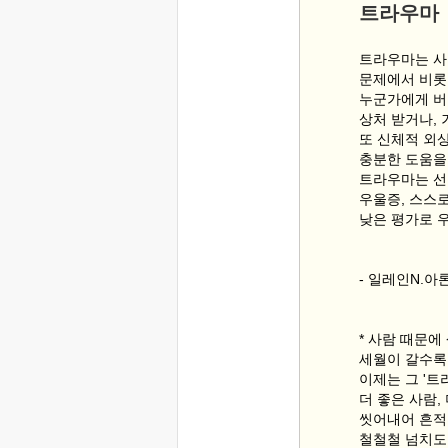
트라우마
트라우마는 사
문제에서 비롯
누군가에게 버
상처 받거나,
또 신체적 외
충분한 도움을
트라우마는 선
우울증, 스스
낮은 평가로 
- 일레인N.아
* 사람 때문에
세월이 갈수록
이제는 그 '트
더 좋은 사람,
씻어내어 흔적
철철철 넘치도