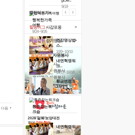
[250..
9/19
캘린더보기+
행복한가족
여행
힐링허그
사감포옹
>
9/24~9/26
예술치유
걷기명상
건강명상법
>
스..
10/9~10/10
'옹달샘의 꽃'
자원봉사
내면혁명워
· 청년 자원봉사
크..
· 금빛청년 자원봉사
10/17~10/18
· 음식연구 자원봉사
황금변캠프
17기
10/30~10/31
통증잡는워
다음
크숍
11/7~11/8
2026 말복 보양대전
최대
74%할인
내면혁명워
크..