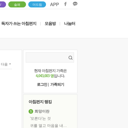
V
솔패
더드림
독자가 쓰는 아침편지
모음방
나눔터
|
|
다음
현재 아침편지 가족은
4,043,003 명
입니다.
로그인
|
가족되기
아침편지 랭킹
희망이란
'모른다'는 것
귀를 열고 마음을 내어주고