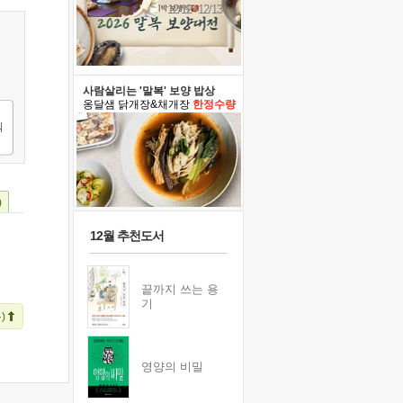
12/12~12/13
사람살리는 '말복' 보양 밥상
옹달샘 닭개장&채개장
한정수량
)
12월 추천도서
끝까지 쓰는 용
기
)
영양의 비밀