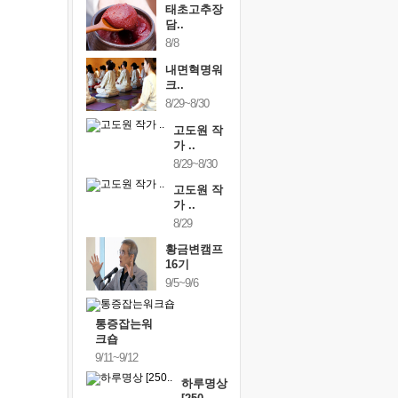
태초고추장
담..
8/8
내면혁명워
크..
8/29~8/30
고도원 작
가 ..
8/29~8/30
고도원 작
가 ..
8/29
황금변캠프
16기
9/5~9/6
통증잡는워
크숍
9/11~9/12
하루명상