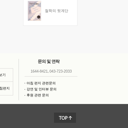
철학의 뒷계단
문의 및 연락
,
1644-8421
043-723-2033
 보기
아침 편지 관련문의
아침편지
강연 및 인터뷰 문의
후원 관련 문의