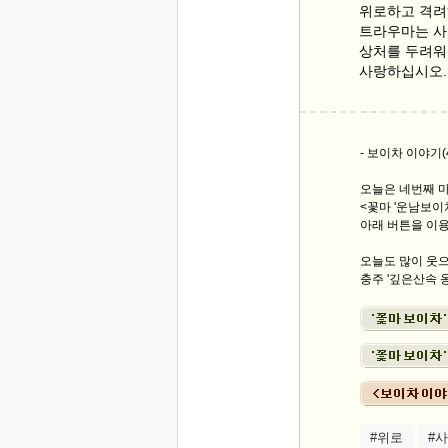
위로하고 격려
트라우마는 사
상처를 두려워
사랑하십시오.
- 보이차 이야기(4
오늘은 네번째 
<꽃마 '운남보이
아래 버튼을 이
오늘도 많이 웃으
충주 '깊은산속 옹
#위로
#