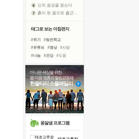
신의 음성을 듣는다
흙이 된 몸으로 출근하는 여자
극과 극의 양 끝단
내가 '나다움'을 찾는 길
태그로 보는 아침편지
피해 갈 수 없는 사건들
#위기
#링컨학교
처음 손을 잡았던 날
#유튜브
#명상
#사람
꿈이 실제가 되는 것
#나눔
#건강
#도움
'말 타는 법'을 먼저
#다짐
#계획
#힐링
#삶
졸업식 사진을 보며
#선택
#바이러스
#독서
더 나은 세상을 위한
아픈 아버지를 위한 공간 설계
몸·마음·영혼의 힐링공동체
#면역력
#아이들
극심한 변비, 어깨결림, 수면 장애
한울타리 소울패밀리
#비전캠프
#희망
#극복
슬럼프
#친구
#경험
#리더
보고 싶은 어머니
#독서캠프
유년 시절의 부산 영도 바다
못된 꼰대들
희망이란
옹달샘 프로그램
'모른다'는 것