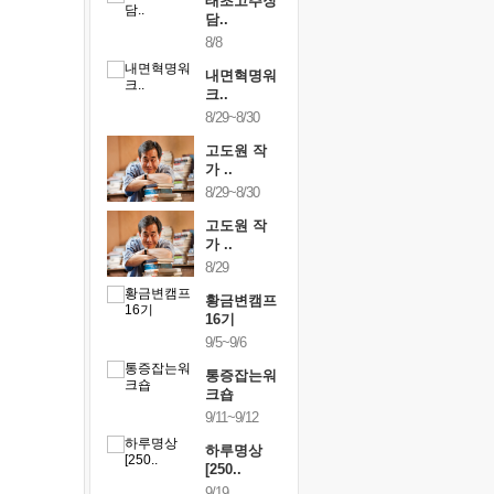
행복한가족
태초고추장
행복한가
여행
담..
여행
24~9/26
8/8
9/24~9/26
건강명상법
내면혁명워
건강명상
..
크..
스..
/9~10/10
8/29~8/30
10/9~10/10
내면혁명워
고도원 작
내면혁명
..
가 ..
크..
/17~10/18
8/29~8/30
10/17~10/18
황금변캠프
고도원 작
황금변캠
7기
가 ..
17기
/30~10/31
8/29
10/30~10/31
통증잡는워
황금변캠프
통증잡는
크숍
16기
크숍
/7~11/8
9/5~9/6
11/7~11/8
내면혁명워
통증잡는워
내면혁명
..
크숍
크..
/12~12/13
9/11~9/12
12/12~12/13
하루명상
[250..
9/19