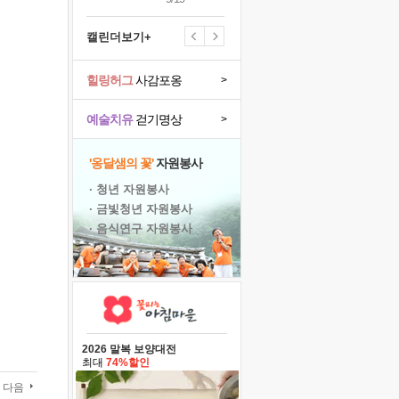
캘린더보기+
힐링허그
사감포옹
>
예술치유
걷기명상
>
'옹달샘의 꽃'
자원봉사
· 청년 자원봉사
· 금빛청년 자원봉사
· 음식연구 자원봉사
2026 말복 보양대전
최대
74%할인
다음