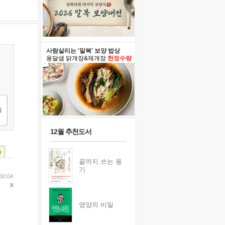
사람살리는 '말복' 보양 밥상
옹달샘 닭개장&채개장
한정수량
12월 추천도서
)
끝까지 쓰는 용
기
 00:04
영양의 비밀