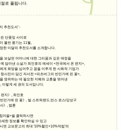
저절로 풀립니다.
9/
스
지 추천도서' -
10
물든 단풍잎 사이로
 물씬 풍기는 11월,
크
정한 이달의 추천도서를 소개합니다.
10
을 보살핀 어머니에 대한 그리움과 깊은 애정을
께 담아낸 소설가 최인호의 에세이 <천국에서 온 편지>,
1
에게 희망을 심어주고 꿈을 이루게 한 사회적 기업가
10
청사진이 담긴 자서전 <피츠버그의 빈민가에 핀 꽃>,
을 영위하는 데 필요한 지혜와 교훈을 엮어낸
, 이렇게 세 권의 도서입니다.
11
온 편지》, 최인호
 빈민가에 핀 꽃》, 빌 스트릭랜드,빈스 로스/강성구
크
례사》, 법륜
12
아침마을>을 클릭하시면
자세한 정보를 확인하실 수 있고
면 교보문고의 최대 '10%할인+10%적립'의