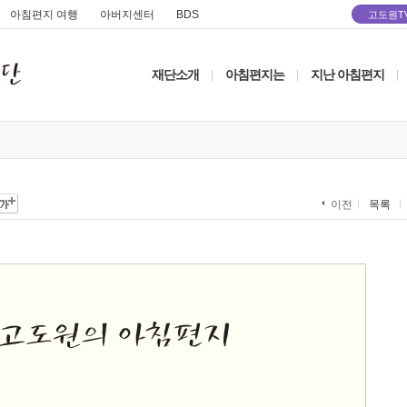
아침편지 여행
아버지센터
BDS
고도원T
재단소개
아침편지는
지난 아침편지
|
|
|
목록
이전