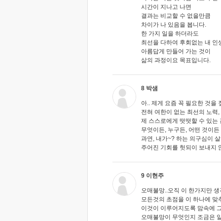
시간이 지나고 나면
결과는 비교할 수 없을만큼
차이가 나 있음을 봅니다.
한 가지 일을 하더라도
최선을 다하여 후회없는 내 인
아름답게 만들어 가는 것이
삶의 과정이요 목표입니다.
8 박샘
아.. 제게 요즘 꼭 필요한 것을
전혀 여한이 없는 최선의 노력,
제 스스로에게 떳떳할 수 있는 
무엇이든, 누구든, 어떤 것이든 
과연, 내가~? 하는 의구심이 
주어진 기회를 헛되이 보내지 않
9 이현주
오매불망..오직 이 한가지만 
모든것의 초점을 이 하나에 맞
이것이 이루어지도록 맘속에 
오매불망이 무엇인지 조금은 