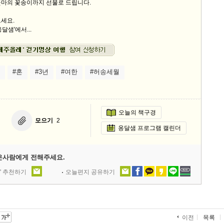
꽃마의 꽃송이까지 선물로 드립니다.
세요.
달샘'에서...
#혼
#3년
#여한
#허송세월
오늘의 책구경
모으기
2
옹달샘 프로그램 캘린더
은사람에게 전해주세요.
' 추천하기
오늘편지 공유하기
목록
이전