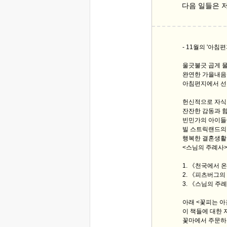
다음 일들은 
- 11월의 '아침편
울긋불긋 곱게 
완연한 가을내음이
아침편지에서 선
헌신적으로 자식
잔잔한 감동과 함
빈민가의 아이들
빌 스트릭랜드의 
행복한 결혼생활
<스님의 주례사>
1. 《천국에서 
2. 《피츠버그의
3. 《스님의 주
아래 <꽃피는 
이 책들에 대한 
꽃마에서 주문하시