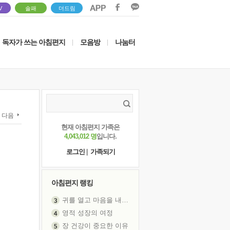
V
솔패
더드림
독자가 쓰는 아침편지
모음방
나눔터
|
|
다음
현재 아침편지 가족은
4,043,012 명
입니다.
로그인
|
가족되기
아침편지 랭킹
귀를 열고 마음을 내어주고
영적 성장의 여정
장 건강이 중요한 이유