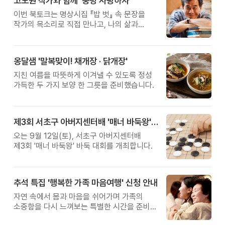
고도원 작가와 함께 '풍덩 사랑하자'
이번 북토크는 명상시집 『밥 벗』 속 문장을
작가의 목소리로 직접 만나고, 나의 삶과
관계를 잠시 돌아보는 시간입니다.
옹달샘 '말복맞이! 채개장 · 닭개장'
지친 여름을 따뜻하게 이겨낼 수 있도록 정성
가득한 두 가지 보양 한 그릇을 준비했습니다.
제3회 서초구 아버지센터배 '매너 바둑왕' 대회
오는 9월 12일(토), 서초구 아버지센터배
제3회 '매너 바둑왕' 바둑 대회를 개최합니다.
추석 특집 '행복한 가족 마음여행' 신청 안내
자연 속에서 몸과 마음을 쉬어가며 가족의
소중함을 다시 느껴보는 특별한 시간을 준비해
보세요.