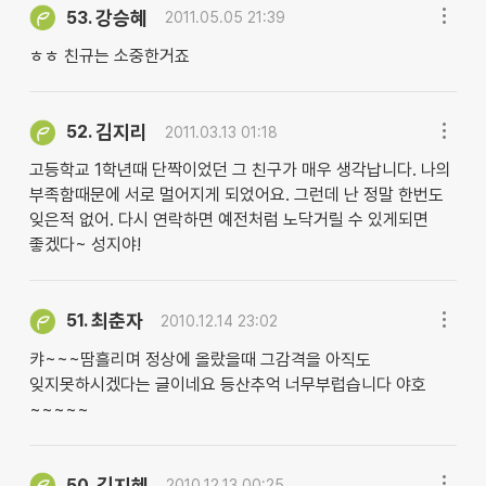
강승혜
53.
2011.05.05 21:39
ㅎㅎ 친규는 소중한거죠
김지리
52.
2011.03.13 01:18
고등학교 1학년때 단짝이었던 그 친구가 매우 생각납니다. 나의
부족함때문에 서로 멀어지게 되었어요. 그런데 난 정말 한번도
잊은적 없어. 다시 연락하면 예전처럼 노닥거릴 수 있게되면
좋겠다~ 성지야!
최춘자
51.
2010.12.14 23:02
캬~~~땀흘리며 정상에 올랐을때 그감격을 아직도
잊지못하시겠다는 글이네요 등산추억 너무부럽습니다 야호
~~~~~
김지혜
50.
2010.12.13 00:25