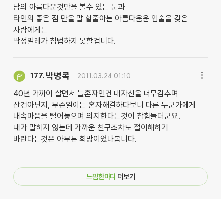
남의 아름다운것만을 볼수 있는 눈과
타인의 좋은 점 만을 말 할줄아는 아름다움운 입술을 갖은
사람에게는
딱정벌레가 침법하지 못할겁니다.
박병록
177.
2011.03.24 01:10
40년 가까이 살면서 늘혼자인건 내자신을 너무감추며
산건아닌지, 무슨일이든 혼자해결하다보니 다른 누군가에게
내속마음을 털어놓으며 의지한다는것이 참힘들더군요.
내가 말하지 않는데 가까운 친구조차도 절이해하기
바란다는것은 아무튼 희망이었나봅니다.
느낌한마디
더보기