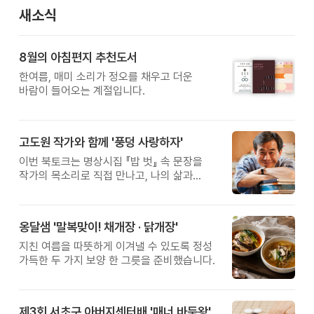
새소식
8월의 아침편지 추천도서
한여름, 매미 소리가 정오를 채우고 더운
바람이 들어오는 계절입니다.
고도원 작가와 함께 '풍덩 사랑하자'
이번 북토크는 명상시집 『밥 벗』 속 문장을
작가의 목소리로 직접 만나고, 나의 삶과
관계를 잠시 돌아보는 시간입니다.
옹달샘 '말복맞이! 채개장 · 닭개장'
지친 여름을 따뜻하게 이겨낼 수 있도록 정성
가득한 두 가지 보양 한 그릇을 준비했습니다.
제3회 서초구 아버지센터배 '매너 바둑왕' 대회