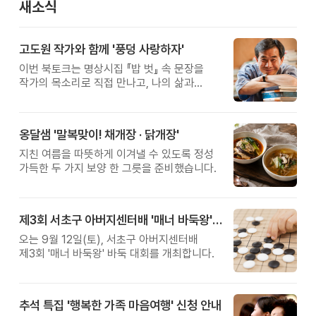
새소식
고도원 작가와 함께 '풍덩 사랑하자'
이번 북토크는 명상시집 『밥 벗』 속 문장을
작가의 목소리로 직접 만나고, 나의 삶과
관계를 잠시 돌아보는 시간입니다.
옹달샘 '말복맞이! 채개장 · 닭개장'
지친 여름을 따뜻하게 이겨낼 수 있도록 정성
가득한 두 가지 보양 한 그릇을 준비했습니다.
제3회 서초구 아버지센터배 '매너 바둑왕' 대회
오는 9월 12일(토), 서초구 아버지센터배
제3회 '매너 바둑왕' 바둑 대회를 개최합니다.
추석 특집 '행복한 가족 마음여행' 신청 안내