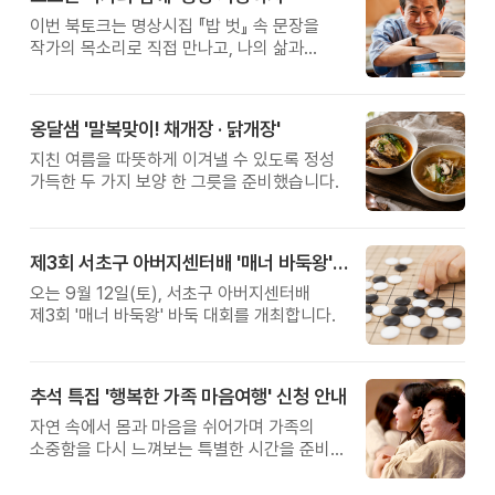
이번 북토크는 명상시집 『밥 벗』 속 문장을
작가의 목소리로 직접 만나고, 나의 삶과
관계를 잠시 돌아보는 시간입니다.
옹달샘 '말복맞이! 채개장 · 닭개장'
지친 여름을 따뜻하게 이겨낼 수 있도록 정성
가득한 두 가지 보양 한 그릇을 준비했습니다.
제3회 서초구 아버지센터배 '매너 바둑왕' 대회
오는 9월 12일(토), 서초구 아버지센터배
제3회 '매너 바둑왕' 바둑 대회를 개최합니다.
추석 특집 '행복한 가족 마음여행' 신청 안내
자연 속에서 몸과 마음을 쉬어가며 가족의
소중함을 다시 느껴보는 특별한 시간을 준비해
보세요.