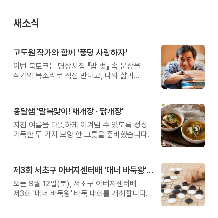
새소식
고도원 작가와 함께 '풍덩 사랑하자'
이번 북토크는 명상시집 『밥 벗』 속 문장을
작가의 목소리로 직접 만나고, 나의 삶과
관계를 잠시 돌아보는 시간입니다.
옹달샘 '말복맞이! 채개장 · 닭개장'
지친 여름을 따뜻하게 이겨낼 수 있도록 정성
가득한 두 가지 보양 한 그릇을 준비했습니다.
제3회 서초구 아버지센터배 '매너 바둑왕' 대회
오는 9월 12일(토), 서초구 아버지센터배
제3회 '매너 바둑왕' 바둑 대회를 개최합니다.