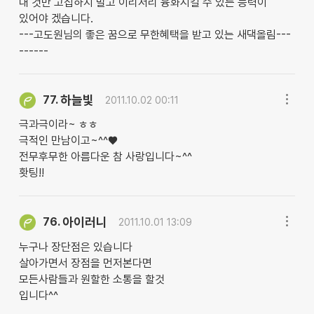
내 것만 고집하지 말고 이리저리 융화시킬 수 있는 능력이
있어야 겠습니다.
---고도원님의 좋은 꿈으로 무한혜택을 받고 있는 새댁올림---
------
하늘빛
77.
2011.10.02 00:11
극과극이라~ ㅎㅎ
극적인 만남이고~^^♥
전무후무한 아름다운 참 사랑입니다~^^
홧팅!!
아이러니
76.
2011.10.01 13:09
누구나 장단점은 있습니다
살아가면서 장점을 먼저본다면
모든사람들과 원할한 소통을 할것
입니다^^