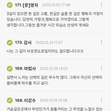
[운]영자
171.
2003.01.02 17:48
3길이 있으면 한 길은 고통, 한길은 슬픔 한 길은 행복과 가정이
있습니다. 당연히 가정과,행복으로 가야겠지요 그렇게
생각합니다.그동안 즐거운 시간 되십쇼 안녕히 게세요
감사
170.
2002.12.23 11:57
나는 그 길이 비포장도로일지라도 걸으렵니다크크
마법사
169.
2002.10.29 13:03
살면서 느끼는 선택의 길은 무수히 많다. 그래서 자신의 선택의
올바름에 박수를 치고 싶다.
이강수
168.
2002.10.19 15:58
가슴깊은곳에서 무엇인가가 꿈틀거리는 그 무엇을 느낄수 있는