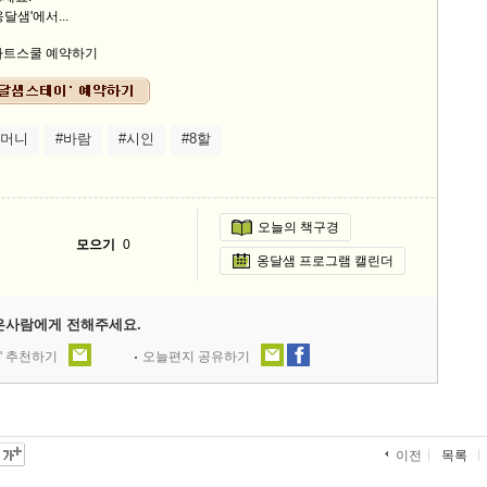
달샘'에서...
어머니
#바람
#시인
#8할
오늘의 책구경
모으기
0
옹달샘 프로그램 캘린더
은사람에게 전해주세요.
' 추천하기
오늘편지 공유하기
목록
이전