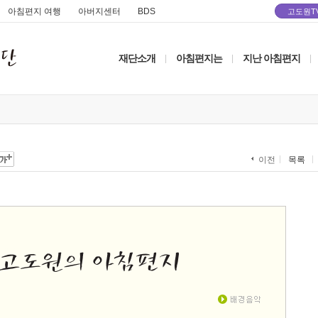
아침편지 여행
아버지센터
BDS
고도원T
재단소개
아침편지는
지난 아침편지
|
|
|
목록
이전