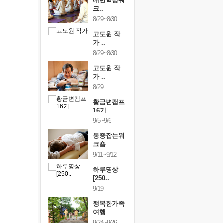
건강명상법
내면혁명워
건강명상
..
크..
스..
/9~10/10
8/29~8/30
10/9~10/10
내면혁명워
고도원 작
내면혁명
..
가 ..
크..
/17~10/18
8/29~8/30
10/17~10/18
황금변캠프
고도원 작
황금변캠
7기
가 ..
17기
/30~10/31
8/29
10/30~10/31
통증잡는워
황금변캠프
통증잡는
크숍
16기
크숍
/7~11/8
9/5~9/6
11/7~11/8
내면혁명워
통증잡는워
내면혁명
..
크숍
크..
/12~12/13
9/11~9/12
12/12~12/13
하루명상
[250..
9/19
행복한가족
여행
9/24~9/26