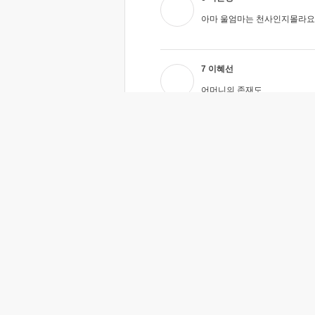
아마 울엄마는 천사인지몰라요
7 이혜선
어머니의 존재도
영원하진 않답니다....
특히 딸에게 엄마란존재는....
God보다 위일듯하네요....
사랑한다고 말씀드리고 싶네요!
영원히.....
8 원정옥
기도는 호흡,,내 모든 삶의 지표
하루의 시작을 주님과 대화로 
좋은 글 감사드립니다 고맙습니
9 쏭
아정말멋있는말입니다
마지막에글이정말인상적이네요