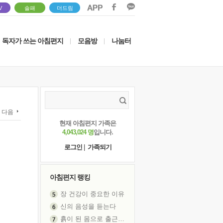
V
솔패
더드림
독자가 쓰는 아침편지
모음방
나눔터
|
|
다음
현재 아침편지 가족은
4,043,024 명
입니다.
로그인
|
가족되기
아침편지 랭킹
장 건강이 중요한 이유
신의 음성을 듣는다
흙이 된 몸으로 출근하는 여자