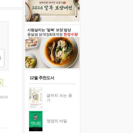
사람살리는 '말복' 보양 밥상
옹달샘 닭개장&채개장
한정수량
12월 추천도서
)
끝까지 쓰는 용
00:04
기
영양의 비밀