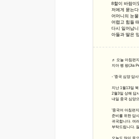
8할이 바람이
저에게 묻는다면
어머니의 눈물
어렵고 힘들 
다시 일어납니
아들과 딸은 
♬ 오늘 아침편지 
지아 펭 팡(Jia P
- '중국 심양 답사
지난 1월13일 
2월3일 상해 답
내일 중국 심양으
'중국어 아침편지'
준비를 위한 답사로
귀국합니다. 여
부탁드립니다. 
오늘도 많이 웃으