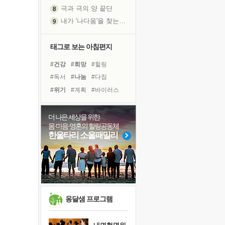
극과 극의 양 끝단
내가 '나다움'을 찾는 길
피해 갈 수 없는 사건들
처음 손을 잡았던 날
태그로 보는 아침편지
꿈이 실제가 되는 것
#건강
#희망
#힐링
'말 타는 법'을 먼저
#독서
#나눔
#다짐
졸업식 사진을 보며
#위기
#계획
#바이러스
극심한 변비, 어깨결림, 수면 장애
#사람
#링컨학교
#극복
아픈 아버지를 위한 공간 설계
#선택
#비전캠프
더 나은 세상을 위한
슬럼프
몸·마음·영혼의 힐링공동체
#아이들
#면역력
#친구
보고 싶은 어머니
한울타리 소울패밀리
#리더
#명상
#독서캠프
유년 시절의 부산 영도 바다
#유튜브
#경험
#도움
못된 꼰대들
#삶
희망이란
'모른다'는 것
귀를 열고 마음을 내어주고
옹달샘 프로그램
영적 성장의 여정