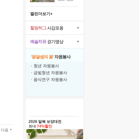
캘린더보기+
힐링허그
사감포옹
>
예술치유
걷기명상
>
'옹달샘의 꽃'
자원봉사
· 청년 자원봉사
· 금빛청년 자원봉사
· 음식연구 자원봉사
2026 말복 보양대전
최대
74%할인
다음