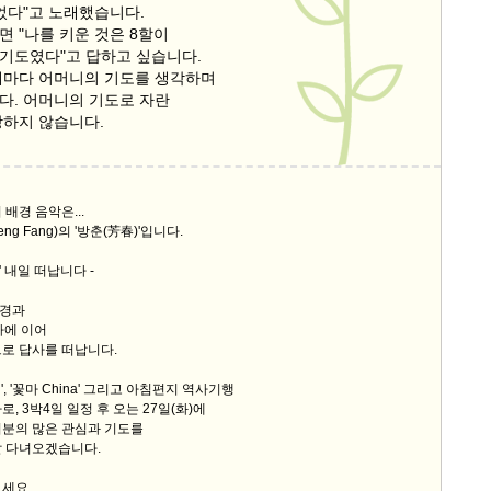
었다"고 노래했습니다.
스
 "나를 키운 것은 8할이
10
기도였다"고 답하고 싶습니다.
때마다 어머니의 기도를 생각하며
크
다. 어머니의 기도로 자란
10
망하지 않습니다.
1
10
배경 음악은...
eng Fang)의 '방춘(芳春)'입니다.
11
' 내일 떠납니다 -
북경과
크
사에 이어
12
로 답사를 떠납니다.
, '꽃마 China' 그리고 아침편지 역사기행
, 3박4일 일정 후 오는 27일(화)에
러분의 많은 관심과 기도를
잘 다녀오겠습니다.
세요.