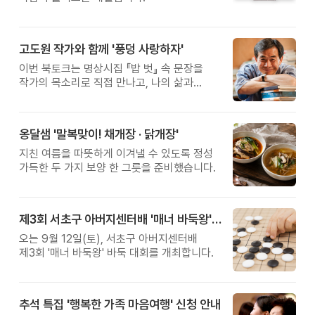
고도원 작가와 함께 '풍덩 사랑하자'
이번 북토크는 명상시집 『밥 벗』 속 문장을
작가의 목소리로 직접 만나고, 나의 삶과
관계를 잠시 돌아보는 시간입니다.
옹달샘 '말복맞이! 채개장 · 닭개장'
지친 여름을 따뜻하게 이겨낼 수 있도록 정성
가득한 두 가지 보양 한 그릇을 준비했습니다.
제3회 서초구 아버지센터배 '매너 바둑왕' 대회
오는 9월 12일(토), 서초구 아버지센터배
제3회 '매너 바둑왕' 바둑 대회를 개최합니다.
추석 특집 '행복한 가족 마음여행' 신청 안내