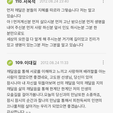
서옥석
110.
2012.08.24 23:40
먼저 깨달은 분들의 지혜를 따르라 그렇습니다 저는 알고
있습니다
아 ! 먼저계신분 먼저 살으시분 먼저 고난 받으신분 먼저 생명을
내어 주신분 먼저 사랑 하신분 앞서 인도 하시는분 그분 한
분만으로도
세상의 모든걸 다 알게 해 주시는분 거기에 길이있고 진리가
있고 생명이 있는그분 저는 그분을 알고 있습니다
이대길
109.
2012.08.24 11:33
깨달음을 통해 서로를 이해하고 느끼고 사랑하며 배려할줄 아는
사람이 많았으면 좋겠네요, 고도원 선생님, 당신이 있어
잠시나마 내 자신을 뒤돌아보며 선의 깨달음 덕의 깨달음 지의
깨달음 삶의 깨달음을 통해 한계단 한계단 저의 인생의
오솔길을 걸아가봅니다.오늘의 당신과의 만남또한 소중하죠,
잠시 잠시의 순간과 찰나의 만남을 통해서 피천득씨의 인연의
끄나풀처럼 살아가는 우리가 되었으면 좋겠습니다.
감사합니다.~~