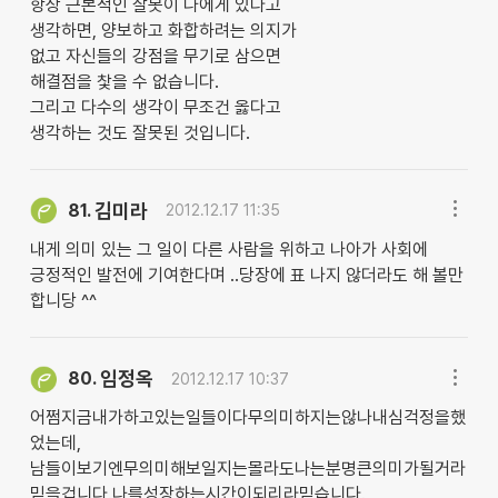
항상 근본적인 잘못이 나에게 있다고
생각하면, 양보하고 화합하려는 의지가
없고 자신들의 강점을 무기로 삼으면
해결점을 찿을 수 없습니다.
그리고 다수의 생각이 무조건 옳다고
생각하는 것도 잘못된 것입니다.
김미라
81.
2012.12.17 11:35
내게 의미 있는 그 일이 다른 사람을 위하고 나아가 사회에
긍정적인 발전에 기여한다며 ..당장에 표 나지 않더라도 해 볼만
합니당 ^^
임정옥
80.
2012.12.17 10:37
어쩜지금내가하고있는일들이다무의미하지는않나내심걱정을했
었는데,
남들이보기엔무의미해보일지는몰라도나는분명큰의미가될거라
믿을겁니다.나를성장하는시간이되리라믿습니다.