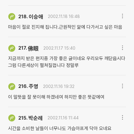
이승애
218.
2002.11.18 16:48
마음이 절로 진지해 집니다.근원적인 앎에 다가서고 싶은 마음
217.
佛眼
2002.11.17 15:40
지금까지 받은 편지중 가장 좋은 글이네요 우리모두 깨닫읍시다
그럼 다른세상이 펼쳐질껍니다 정말루
주영
216.
2002.11.16 19:32
이 말뜻을 잘 못이해 하겠네여 하지만 좋은 뜻같에여
박순례
215.
2002.11.16 11:44
시간을 소비한 날들이 너무나도 가슴아프게 닥아 오네요