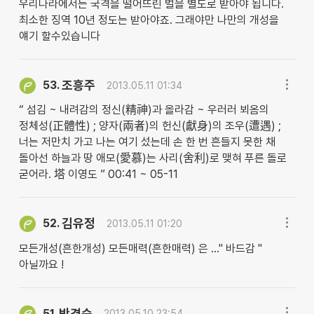
우리나라에서는 국격을 떨어뜨린 벌을 별도로 받아야 됩니다.
최소한 징역 10년 정도는 받아야죠. 그래야만 나만의 개성을
얘기 할수있습니다
조흥주
53.
2013.05.11 01:34
“ 섬김 ~ 내려감의 정신(精神)과 올라감 ~ 우러러 뵈옴의
정체성(正體性) ; 양자(兩者)의 헌신(獻身)의 조우(遭遇) ;
너는 저만치 가고 나는 여기 섰는데 손 한 번 흔들지 못한 채
돌아선 하늘과 땅 애모(愛慕)는 사리(舍利)로 맺혀 푸른 돌로
굳어라. 塔 이영도 ” 00:41 ~ 05-11
김유정
52.
2013.05.11 01:20
모든개성(흔한개성) 모든매력(흔한매력) 은 ..." 바드감 "
아닐까요 !
박경숙
51.
2013.05.10 23:54