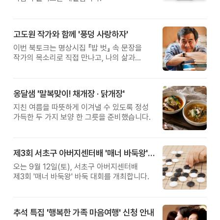
고도원 작가와 함께 '풍덩 사랑하자'
이번 북토크는 명상시집 『밥 벗』 속 문장을
작가의 목소리로 직접 만나고, 나의 삶과
관계를 잠시 돌아보는 시간입니다.
옹달샘 '말복맞이! 채개장 · 닭개장'
지친 여름을 따뜻하게 이겨낼 수 있도록 정성
가득한 두 가지 보양 한 그릇을 준비했습니다.
제3회 서초구 아버지센터배 '매너 바둑왕' 대회
오는 9월 12일(토), 서초구 아버지센터배
제3회 '매너 바둑왕' 바둑 대회를 개최합니다.
추석 특집 '행복한 가족 마음여행' 신청 안내