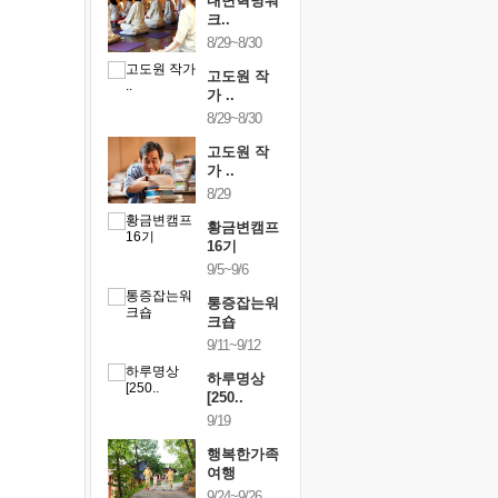
건강명상법
내면혁명워
건강명상
..
크..
스..
/9~10/10
8/29~8/30
10/9~10/10
내면혁명워
고도원 작
내면혁명
..
가 ..
크..
/17~10/18
8/29~8/30
10/17~10/18
황금변캠프
고도원 작
황금변캠
7기
가 ..
17기
/30~10/31
8/29
10/30~10/31
통증잡는워
황금변캠프
통증잡는
크숍
16기
크숍
/7~11/8
9/5~9/6
11/7~11/8
내면혁명워
통증잡는워
내면혁명
..
크숍
크..
/12~12/13
9/11~9/12
12/12~12/13
하루명상
[250..
9/19
행복한가족
여행
9/24~9/26