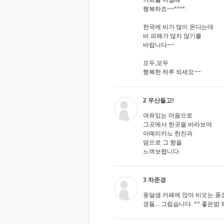
커피를 마실때
행복하죠~~*^^*
한국에 비가 많이 온다는데
비 피해가 많지 않기를
바랍니다~~
모두,모두
행복한 하루 되세요~~
2 우산들고!
여유있는 마음으로
그곳에서 한곳을 바라보며
아메리카노 한잔과
덤으로 그 향을
느껴보렵니다.
3 차준경
옹달샘 카페에 앉아 비오는 풍
경들... 그립습니다. ^^ 좋은밤