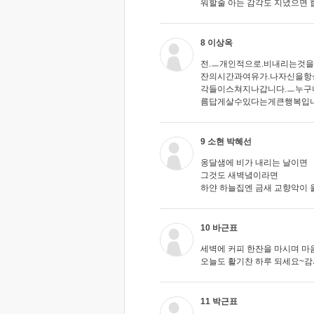
워할줄 아는 감각도 지녔으면 
8 이상옥
전.ㅡ개인적으로.비내리는것을
잔의시간과여유가.나자신을항
각들이스쳐지나갑니다.ㅡ누구나
름답게살수있다는게큰행복입
9 소현 박혜선
옹달샘에 비가 내리는 날이면
그것도 새벽녘이라면
하얀 하늘집엔 금새 교향악이 
10 바근표
세벽에 커피 한잔을 마시며 마
오늘도 활기찬 하루 되세요~감사
11 박근표