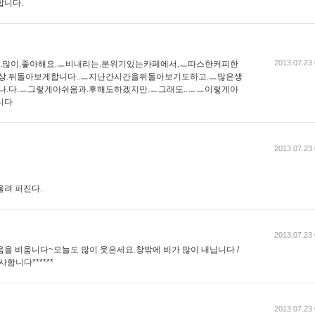
합니다.
2013.07.23 
.많이.좋아해요.ㅡ비내리는.분위기있는카페에서.ㅡ따스한커피한
상.뒤돌아보게합니다..ㅡ지난간시간을뒤돌아보기도하고.ㅡ많은생
.다.ㅡ그렇게아쉬움과.후해도하겠지만.ㅡ그래도..ㅡㅡ이렇게아
니다
2013.07.23 
울려 퍼진다.
2013.07.23 
음을 비움니다~오늘도 많이 웃은세요.창밖에 비가 많이 내닙니다 /
함니다******
2013.07.23 