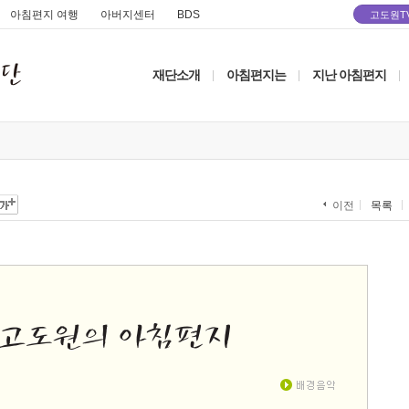
아침편지 여행
아버지센터
BDS
고도원T
재단소개
아침편지는
지난 아침편지
|
|
|
목록
이전