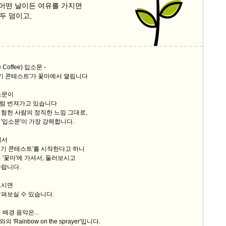
 어떤 날이든 여유를 가지면
스
두 덤이고,
10
크
10
 Coffee) 입소문 -
기 콘테스트'가 꽃마에서 열립니다
1
10
소문이
럼 번져가고 있습니다
험한 사람의 정직한 느낌 그대로,
'입소문'이 가장 강력합니다.
11
에서
크
후기 콘테스트'를 시작한다고 하니
12
 '꽃마'에 가셔서, 둘러보시고
바랍니다.
르시면
살펴보실 수 있습니다.
배경 음악은...
'Rainbow on the sprayer'입니다.