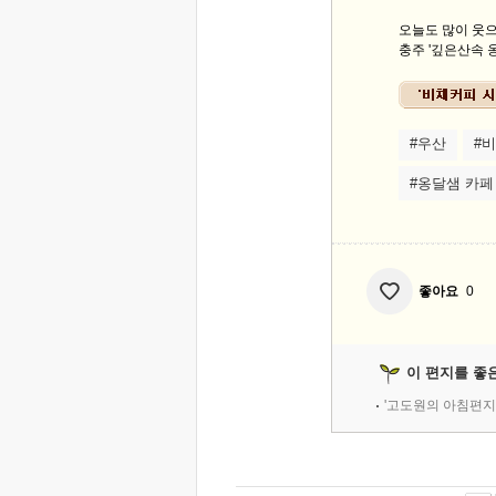
오늘도 많이 웃으
충주 '깊은산속 옹
#우산
#비
#옹달샘 카페
좋아요
0
이 편지를 좋
'고도원의 아침편지