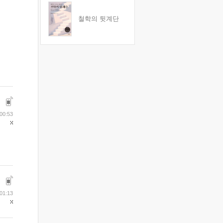
철학의 뒷계단
00:53
01:13