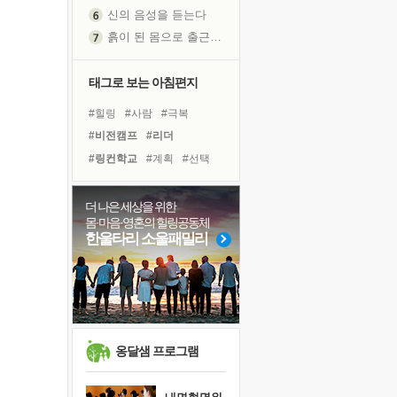
신의 음성을 듣는다
흙이 된 몸으로 출근하는 여자
극과 극의 양 끝단
내가 '나다움'을 찾는 길
태그로 보는 아침편지
피해 갈 수 없는 사건들
#힐링
#사람
#극복
처음 손을 잡았던 날
#비전캠프
#리더
꿈이 실제가 되는 것
#링컨학교
#계획
#선택
'말 타는 법'을 먼저
#희망
#위기
#나눔
졸업식 사진을 보며
#면역력
#독서캠프
더 나은 세상을 위한
극심한 변비, 어깨결림, 수면 장애
몸·마음·영혼의 힐링공동체
#경험
#건강
#유튜브
아픈 아버지를 위한 공간 설계
한울타리 소울패밀리
#도움
#삶
#다짐
#독서
슬럼프
#명상
#친구
#아이들
보고 싶은 어머니
#바이러스
유년 시절의 부산 영도 바다
못된 꼰대들
희망이란
옹달샘 프로그램
'모른다'는 것