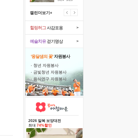
캘린더보기+
힐링허그
사감포옹
>
예술치유
걷기명상
>
'옹달샘의 꽃'
자원봉사
· 청년 자원봉사
· 금빛청년 자원봉사
· 음식연구 자원봉사
2026 말복 보양대전
최대
74%할인