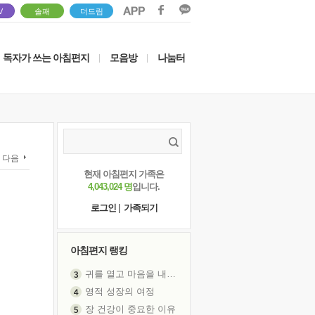
V
솔패
더드림
독자가 쓰는 아침편지
모음방
나눔터
|
|
다음
현재 아침편지 가족은
4,043,024 명
입니다.
로그인
|
가족되기
아침편지 랭킹
귀를 열고 마음을 내어주고
영적 성장의 여정
장 건강이 중요한 이유