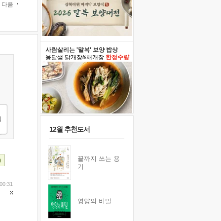
다음
사람살리는 '말복' 보양 밥상
옹달샘 닭개장&채개장
한정수량
12월 추천도서
끝까지 쓰는 용
)
기
00:31
영양의 비밀