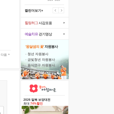
캘린더보기+
힐링허그
사감포옹
>
예술치유
걷기명상
>
'옹달샘의 꽃'
자원봉사
· 청년 자원봉사
다음
· 금빛청년 자원봉사
· 음식연구 자원봉사
2026 말복 보양대전
최대
74%할인