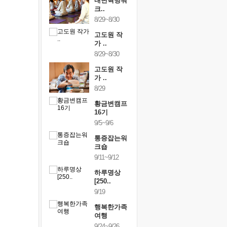
건강명상법
내면혁명워
건강명상
..
크..
스..
/9~10/10
8/29~8/30
10/9~10/10
내면혁명워
고도원 작
내면혁명
..
가 ..
크..
/17~10/18
8/29~8/30
10/17~10/18
황금변캠프
고도원 작
황금변캠
7기
가 ..
17기
/30~10/31
8/29
10/30~10/31
통증잡는워
황금변캠프
통증잡는
크숍
16기
크숍
/7~11/8
9/5~9/6
11/7~11/8
내면혁명워
통증잡는워
내면혁명
..
크숍
크..
/12~12/13
9/11~9/12
12/12~12/13
하루명상
[250..
9/19
행복한가족
여행
9/24~9/26