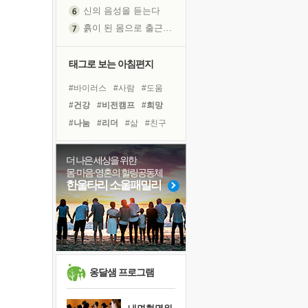
흙이 된 몸으로 출근하는 여자
극과 극의 양 끝단
내가 '나다움'을 찾는 길
피해 갈 수 없는 사건들
태그로 보는 아침편지
처음 손을 잡았던 날
#바이러스
#사람
#도움
꿈이 실제가 되는 것
#건강
#비전캠프
#희망
'말 타는 법'을 먼저
#나눔
#리더
#삶
#친구
졸업식 사진을 보며
#극복
#선택
#위기
극심한 변비, 어깨결림, 수면 장애
#면역력
#아이들
더 나은 세상을 위한
아픈 아버지를 위한 공간 설계
몸·마음·영혼의 힐링공동체
#독서캠프
#유튜브
슬럼프
한울타리 소울패밀리
#다짐
#명상
#힐링
보고 싶은 어머니
#계획
#독서
#링컨학교
유년 시절의 부산 영도 바다
#경험
못된 꼰대들
희망이란
'모른다'는 것
옹달샘 프로그램
귀를 열고 마음을 내어주고