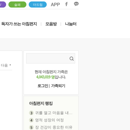
V
솔패
더드림
독자가 쓰는 아침편지
모음방
나눔터
|
|
다음
현재 아침편지 가족은
4,043,019 명
입니다.
로그인
|
가족되기
아침편지 랭킹
영적 성장의 여정
장 건강이 중요한 이유
신의 음성을 듣는다