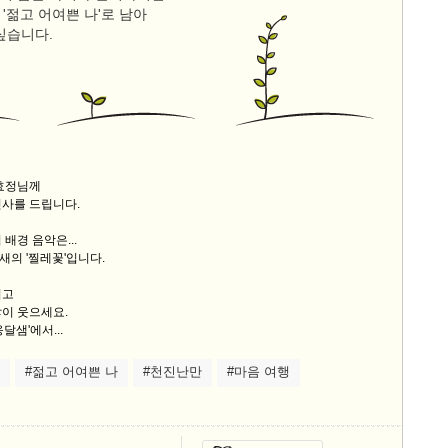
'젊고 어여쁜 나'로 남아
스
 싶습니다.
10
크
10
1
10
이효정님께
인사를 드립니다.
배경 음악은...
11
의 '찔레꽃'입니다.
크
시고
12
이 웃으세요.
달샘'에서...
#젊고 어여쁜 나
#천진난만
#마음 여행