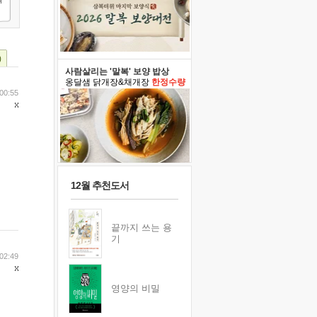
)
사람살리는 '말복' 보양 밥상
옹달샘 닭개장&채개장
한정수량
00:55
12월 추천도서
끝까지 쓰는 용
기
02:49
영양의 비밀