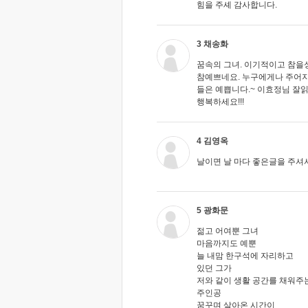
힘을 주셰 감사합니다.
3 채송화
꿈속의 그녀. 이기적이고 참을
참예쁘네요. 누구에게나 주어지는
들은 예쁩니다.~ 이효정님 잘
행복하세요!!!
4 김영옥
날이면 날 마다 좋은글을 주셔서
5 광화문
젊고 어여뿐 그녀
마음까지도 예뿐
늘 내맘 한구석에 자리하고
있던 그가
저와 같이 생활 공간를 채워주
주인공
꿈꾸며 살아온 시간이