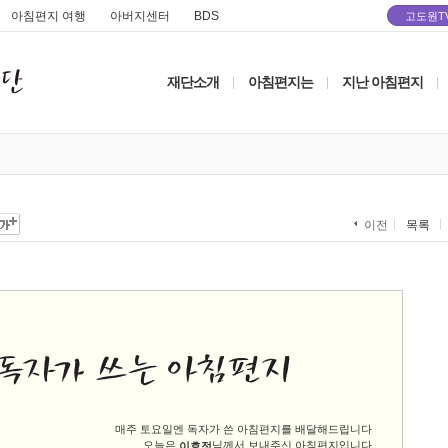
아침편지 여행
아버지센터
BDS
고도원T
재단소개
아침편지는
지난 아침편지
|
|
|
목록
이전
매주 토요일엔 독자가 쓴 아침편지를 배달해드립니다
오늘은
님께서 보내주신 아침편지입니다
이효정