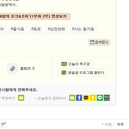
달샘'에서...
혼자
#즐거움
#동료
#감정변화
#사는 즐거움
오늘의 책구경
모으기
0
옹달샘 프로그램 캘린더
은사람에게 전해주세요.
' 추천하기
오늘편지 공유하기
목록
이전