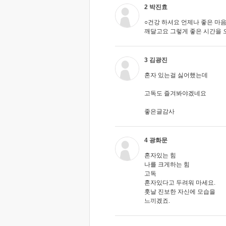
2 박진효
○건강 하셔요 언제나 좋은 마음
깨달고요 그렇게 좋은 시간을 
3 김광진
혼자 있는걸 싫어했는데
고독도 즐겨봐야겠네요
좋은글감사
4 광화문
혼자있는 힘
나를 크게하는 힘
고독
혼자있다고 두려워 마세요.
훗날 진보한 자신에 모습을
느끼겠죠.