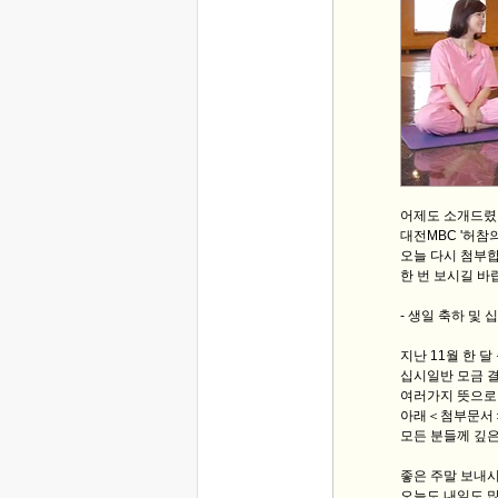
어제도 소개드렸
대전MBC '허참
오늘 다시 첨부합
한 번 보시길 바
- 생일 축하 및 
지난 11월 한 달
십시일반 모금 결
여러가지 뜻으로
아래＜첨부문서＞
모든 분들께 깊은
좋은 주말 보내
오늘도 내일도 많