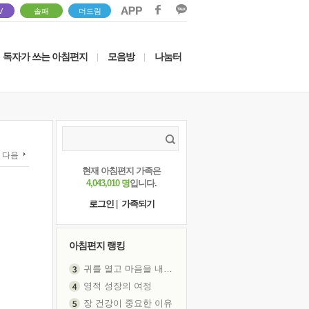
V
솔패
더드림
독자가 쓰는 아침편지
모음방
나눔터
|
|
다음
현재 아침편지 가족은
4,043,010 명
입니다.
로그인
|
가족되기
아침편지 랭킹
귀를 열고 마음을 내어주고
영적 성장의 여정
장 건강이 중요한 이유