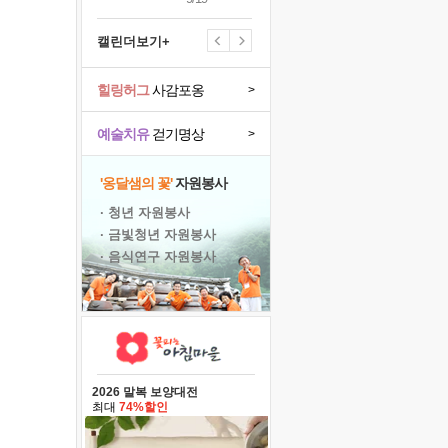
캘린더보기+
힐링허그
사감포옹
>
예술치유
걷기명상
>
'옹달샘의 꽃'
자원봉사
· 청년 자원봉사
· 금빛청년 자원봉사
· 음식연구 자원봉사
2026 말복 보양대전
최대
74%할인