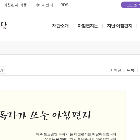
아침편지 여행
아버지센터
BDS
고도원T
재단소개
아침편지는
지난 아침편지
|
|
|
목록
이전
매주 토요일엔 독자가 쓴 아침편지를 배달해드립니다
오늘은
님께서 보내주신 아침편지입니다
원혜림