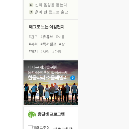
신의 음성을 듣는다
흙이 된 몸으로 출근하는 여자
극과 극의 양 끝단
내가 '나다움'을 찾는 길
태그로 보는 아침편지
피해 갈 수 없는 사건들
#친구
#유튜브
#도움
처음 손을 잡았던 날
#계획
#독서캠프
#삶
꿈이 실제가 되는 것
#위기
#사람
#다짐
'말 타는 법'을 먼저
#리더
#면역력
#희망
졸업식 사진을 보며
#선택
#독서
#아이들
더 나은 세상을 위한
극심한 변비, 어깨결림, 수면 장애
몸·마음·영혼의 힐링공동체
#비전캠프
#명상
#힐링
아픈 아버지를 위한 공간 설계
한울타리 소울패밀리
#나눔
#바이러스
#경험
보고 싶은 어머니
#건강
#극복
#링컨학교
유년 시절의 부산 영도 바다
못된 꼰대들
슬럼프
희망이란
옹달샘 프로그램
'모른다'는 것