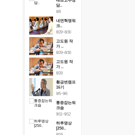
행복한가족
태초고추장
행복한가
여행
담..
여행
24~9/26
8/8
9/24~9/26
건강명상법
내면혁명워
건강명상
..
크..
스..
/9~10/10
8/29~8/30
10/9~10/10
내면혁명워
고도원 작
내면혁명
..
가 ..
크..
/17~10/18
8/29~8/30
10/17~10/18
황금변캠프
고도원 작
황금변캠
7기
가 ..
17기
/30~10/31
8/29
10/30~10/31
통증잡는워
황금변캠프
통증잡는
크숍
16기
크숍
/7~11/8
9/5~9/6
11/7~11/8
내면혁명워
통증잡는워
내면혁명
..
크숍
크..
/12~12/13
9/11~9/12
12/12~12/13
하루명상
[250..
9/19