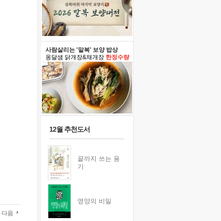
사람살리는 '말복' 보양 밥상
옹달샘 닭개장&채개장
한정수량
12월 추천도서
끝까지 쓰는 용
기
영양의 비밀
다음