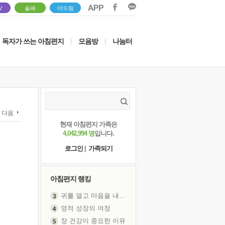
V
솔패
더드림
독자가 쓰는 아침편지
모음방
나눔터
|
|
다음
현재 아침편지 가족은
4,042,994 명
입니다.
로그인
|
가족되기
아침편지 랭킹
귀를 열고 마음을 내어주고
영적 성장의 여정
장 건강이 중요한 이유