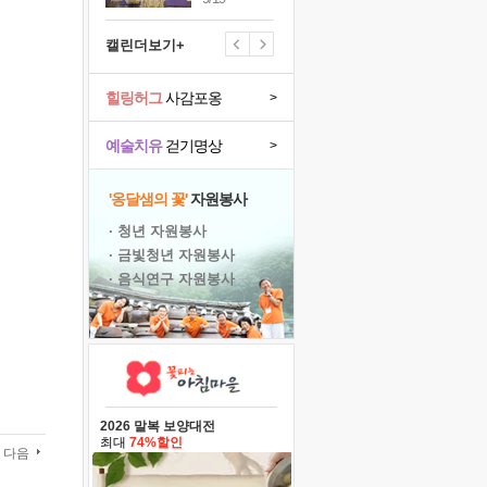
캘린더보기+
힐링허그
사감포옹
>
예술치유
걷기명상
>
'옹달샘의 꽃'
자원봉사
· 청년 자원봉사
· 금빛청년 자원봉사
· 음식연구 자원봉사
2026 말복 보양대전
최대
74%할인
다음