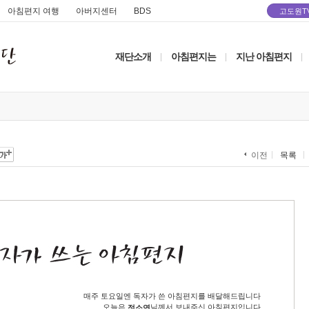
아침편지 여행
아버지센터
BDS
고도원T
재단소개
아침편지는
지난 아침편지
|
|
|
목록
이전
매주 토요일엔 독자가 쓴 아침편지를 배달해드립니다
오늘은
님께서 보내주신 아침편지입니다
정소연