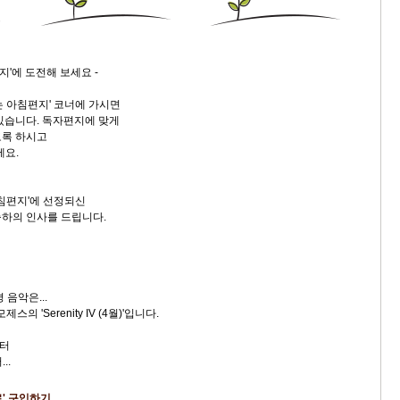
9/
지'에 도전해 보세요 -
스
10
는 아침편지' 코너에 가시면
있습니다. 독자편지에 맞게
도록 하시고
크
세요.
10
1
아침편지'에 선정되신
10
하의 인사를 드립니다.
11
 음악은...
 'Serenity IV (4월)'입니다.
크
12
터
..
로' 구입하기