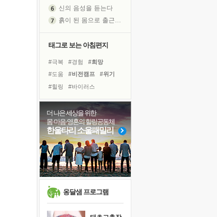
신의 음성을 듣는다
흙이 된 몸으로 출근하는 여자
극과 극의 양 끝단
내가 '나다움'을 찾는 길
태그로 보는 아침편지
피해 갈 수 없는 사건들
#극복
#경험
#희망
처음 손을 잡았던 날
#도움
#비전캠프
#위기
꿈이 실제가 되는 것
#힐링
#바이러스
'말 타는 법'을 먼저
#면역력
#리더
#삶
졸업식 사진을 보며
#선택
#다짐
#계획
더 나은 세상을 위한
아픈 아버지를 위한 공간 설계
몸·마음·영혼의 힐링공동체
#명상
#아이들
극심한 변비, 어깨결림, 수면 장애
한울타리 소울패밀리
#링컨학교
#독서
#사람
보고 싶은 어머니
#독서캠프
#나눔
유년 시절의 부산 영도 바다
#유튜브
#건강
#친구
못된 꼰대들
거울 속의 나
희망이란
옹달샘 프로그램
'모른다'는 것