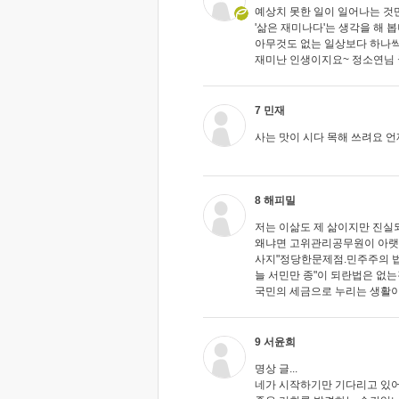
예상치 못한 일이 일어나는 
'삶은 재미나다'는 생각을 해 봅니
아무것도 없는 일상보다 하나씩
재미난 인생이지요~ 정소연님 
7 민재
사는 맛이 시다 목해 쓰려요 언
8 해피밀
저는 이삶도 제 삶이지만 진실
왜냐면 고위관리공무원이 아랫
사지"정당한문제점.민주주의 법
늘 서민만 종"이 되란법은 없는
국민의 세금으로 누리는 생활
9 서윤희
명상 글...
네가 시작하기만 기다리고 있어.