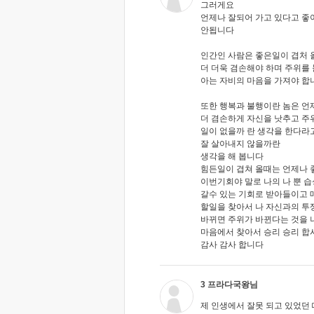
그러게요
언제나 잘되어 가고 있다고 좋
안됩니다
인간인 사람은 좋은일이 겹처 
더 더욱 겸손해야 하며 주위를
아는 자비의 마음을 가져야 합
또한 행복과 불행이란 놈은 언
더 겸손하게 자신을 낫추고 주
일이 없을까 란 생각을 한다라
잘 살아내지 않을까란
생각을 해 봅니다
힘든일이 겹쳐 올때는 언제나 
이번기회야 말로 나의 나 뿐 
갈수 있는 기회로 받아들이고 
할일을 찾아서 나 자신과의 투
바뀌면 주위가 바뀐다는 것을 
마음에서 찾아서 승리 승리 합
감사 감사 합니다
3 프라다국왕님
제 인생에서 잘못 되고 있었던