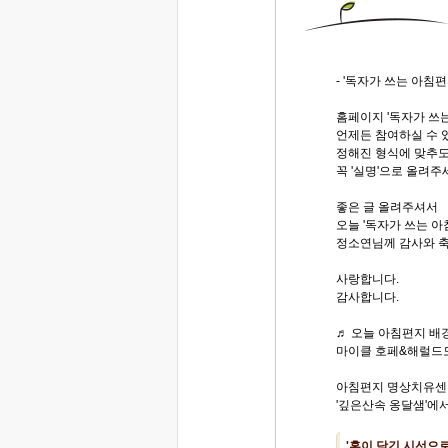
- '독자가 쓰는 아침편
홈페이지 '독자가 쓰
언제든 참여하실 수 
정해진 형식에 맞추
꼭 '실명'으로 올려주
좋은 글 올려주셔서
오늘 '독자가 쓰는 
정소연님께 감사와 축
사랑합니다.
감사합니다.
♬ 오늘 아침편지 배경
마이클 호페&해럴드모제스의
아침편지 명상치유센
'깊은산속 옹달샘'에서.
'혼이 담긴 시선으