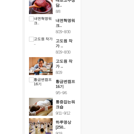
행복한가족
태초고추장
행복한가
여행
담..
여행
24~9/26
8/8
9/24~9/26
건강명상법
내면혁명워
건강명상
..
크..
스..
/9~10/10
8/29~8/30
10/9~10/10
내면혁명워
고도원 작
내면혁명
..
가 ..
크..
/17~10/18
8/29~8/30
10/17~10/18
황금변캠프
고도원 작
황금변캠
7기
가 ..
17기
/30~10/31
8/29
10/30~10/31
통증잡는워
황금변캠프
통증잡는
크숍
16기
크숍
/7~11/8
9/5~9/6
11/7~11/8
내면혁명워
통증잡는워
내면혁명
..
크숍
크..
/12~12/13
9/11~9/12
12/12~12/13
하루명상
[250..
9/19