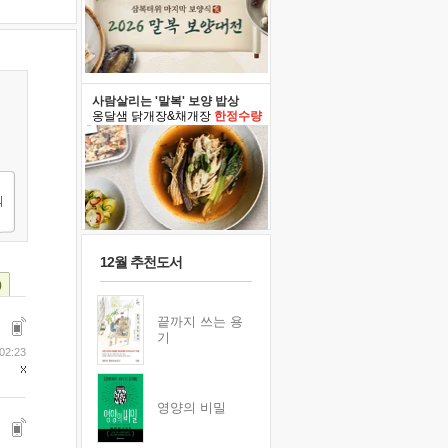
사람살리는 '말복' 보양 밥상
옹달샘 닭개장&채개장
한정수량
12월 추천도서
)
끝까지 쓰는 용
기
02:23
영양의 비밀