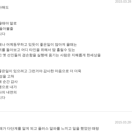
2015.03.28
아해도
올때야 말로
 돌아볼줄
니다
제나 어께동무하고 있듯이 좋은일이 많아져 올때는
위를 돌아보고 어디 타인을 위해서 땀 흘릴수 있는
고 옛 선인들의 겸손함을 실행에 옴기는 사람은 지혜롭게 한세상을
좋은일이 있으려고 그런거야 감사한 마음으로 더 더욱
습성을 고쳐
매 순간 감사
쟁으로 내가
나의 내면의
시다
2015.03.28 
 때가 다단계를 알게 되고 플러스 알파를 느끼고 일을 했었던 때랑