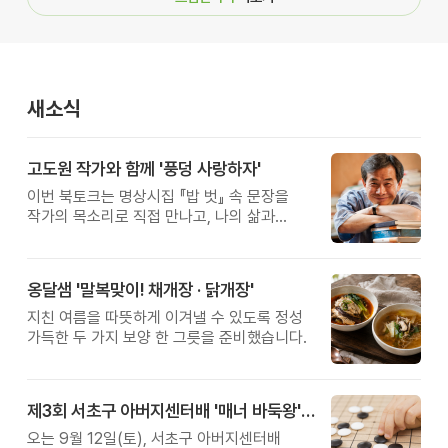
새소식
고도원 작가와 함께 '풍덩 사랑하자'
이번 북토크는 명상시집 『밥 벗』 속 문장을
작가의 목소리로 직접 만나고, 나의 삶과
관계를 잠시 돌아보는 시간입니다.
옹달샘 '말복맞이! 채개장 · 닭개장'
지친 여름을 따뜻하게 이겨낼 수 있도록 정성
가득한 두 가지 보양 한 그릇을 준비했습니다.
제3회 서초구 아버지센터배 '매너 바둑왕' 대회
오는 9월 12일(토), 서초구 아버지센터배