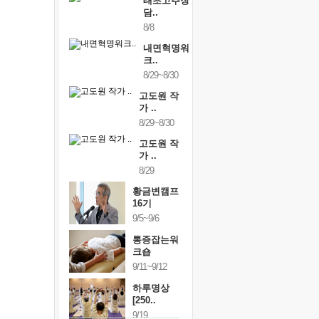
태초고추장
담..
8/8
내면혁명워
크..
8/29~8/30
고도원 작
가 ..
8/29~8/30
고도원 작
가 ..
8/29
황금변캠프
16기
9/5~9/6
통증잡는워
크숍
9/11~9/12
하루명상
[250..
9/19