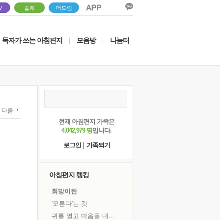
V
솔패
더드림
독자가 쓰는 아침편지
모음방
나눔터
|
|
다음
현재 아침편지 가족은
4,042,979 명
입니다.
로그인
|
가족되기
아침편지 랭킹
희망이란
'모른다'는 것
귀를 열고 마음을 내어주고