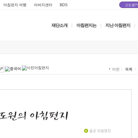
아침편지 여행
아버지센터
BDS
고도원T
재단소개
아침편지는
지난 아침편지
|
|
|
목록
이전