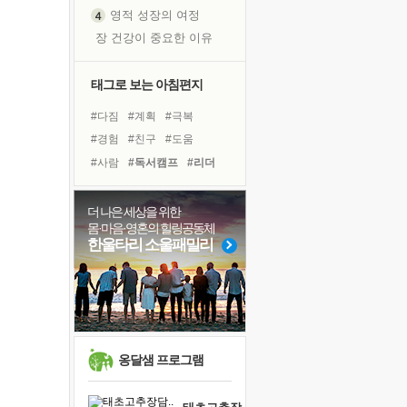
영적 성장의 여정
장 건강이 중요한 이유
신의 음성을 듣는다
흙이 된 몸으로 출근하는 여자
태그로 보는 아침편지
극과 극의 양 끝단
#다짐
#계획
#극복
내가 '나다움'을 찾는 길
#경험
#친구
#도움
피해 갈 수 없는 사건들
#사람
#독서캠프
#리더
처음 손을 잡았던 날
#명상
#독서
#면역력
꿈이 실제가 되는 것
#링컨학교
#위기
더 나은 세상을 위한
'말 타는 법'을 먼저
몸·마음·영혼의 힐링공동체
#바이러스
#아이들
졸업식 사진을 보며
한울타리 소울패밀리
#희망
#힐링
#비전캠프
아픈 아버지를 위한 공간 설계
#삶
#건강
#나눔
극심한 변비, 어깨결림, 수면 장애
#유튜브
#선택
보고 싶은 어머니
유년 시절의 부산 영도 바다
못된 꼰대들
옹달샘 프로그램
거울 속의 나