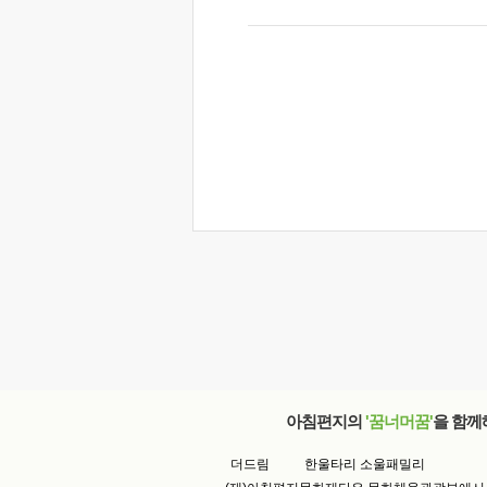
아침편지의
'꿈너머꿈'
을 함께
더드림
한울타리 소울패밀리