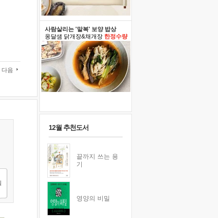
사람살리는 '말복' 보양 밥상
옹달샘 닭개장&채개장
한정수량
다음
12월 추천도서
끝까지 쓰는 용
기
영양의 비밀