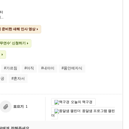
터
..
이 준비한 새해 인사 영상
 직무연수' 신청하기
기
#가르침
#아직
#내아이
#품안에자식
창공
#혼자서
오늘의 책구경
모으기
1
옹달샘 프로그램 캘린
더
람에게 전해주세요.