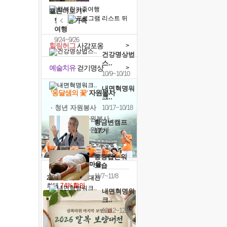
캘린더보기+
행복한가족
여행
9/24~9/26
힐링허그
사감포옹
>
건강명상법
스..
예술치유
걷기명상
>
10/9~10/10
내면혁명워
'옹달샘의 꽃'
자원봉사
크..
· 청년 자원봉사
10/17~10/18
· 금빛청년 자원봉사
황금변캠프
· 음식연구 자원봉사
17기
10/30~10/31
통증잡는워
크숍
11/7~11/8
2026 말복 보양대전
최대
74%할인
내면혁명워
크..
12/12~12/13