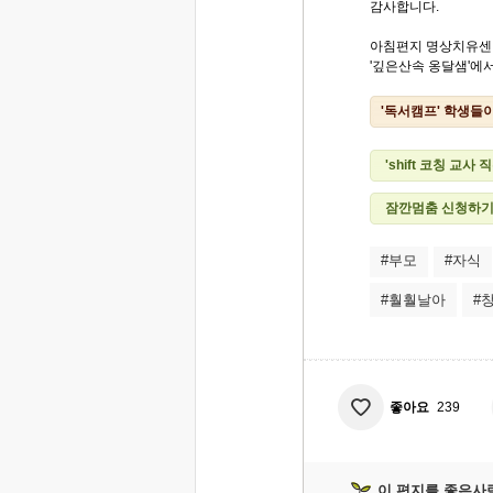
감사합니다.
아침편지 명상치유센
'깊은산속 옹달샘'에서.
'독서캠프' 학생들
'shift 코칭 교사
잠깐멈춤 신청하
#부모
#자식
#훨훨날아
#
좋아요
239
이 편지를 좋은사