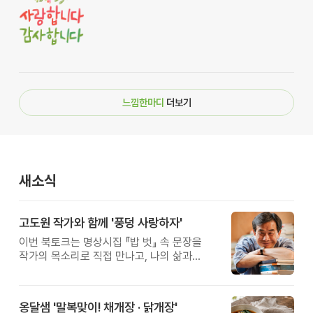
느낌한마디
더보기
새소식
고도원 작가와 함께 '풍덩 사랑하자'
이번 북토크는 명상시집 『밥 벗』 속 문장을
작가의 목소리로 직접 만나고, 나의 삶과
관계를 잠시 돌아보는 시간입니다.
옹달샘 '말복맞이! 채개장 · 닭개장'