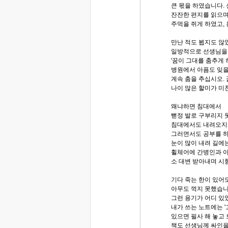
큰 몫을 하였습니다.
잔잔한 편지를 읽으며
주먹을 쥐게 하였고,
만난 적도 뵙지도 않
일방적으로 선생님을 
'꿈이 그대를 춤추게 
병원에서 아픔도 잊을
계속 춤을 추십시오. 
나이 많은 할미가 미
왜냐하면 침대에서
뻗정 발로 구부리지 
침대에서도 내려오지
그러면서도 공부를 하
눈이 많이 내려 길에
휠체어에 간병인과 
소 대변 받아내며 시
기다 죽는 한이 있어
아무도 꺽지 못했습니다
그런 용기가 어디 있
내가 쓰는 노트에는 
있으면 필사 해 놓고 
책도 선생님께 싸인을