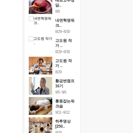
행복한가족
태초고추장
행복한가
여행
담..
여행
24~9/26
8/8
9/24~9/26
건강명상법
내면혁명워
건강명상
..
크..
스..
/9~10/10
8/29~8/30
10/9~10/10
내면혁명워
고도원 작
내면혁명
..
가 ..
크..
/17~10/18
8/29~8/30
10/17~10/18
황금변캠프
고도원 작
황금변캠
7기
가 ..
17기
/30~10/31
8/29
10/30~10/31
통증잡는워
황금변캠프
통증잡는
크숍
16기
크숍
/7~11/8
9/5~9/6
11/7~11/8
내면혁명워
통증잡는워
내면혁명
..
크숍
크..
/12~12/13
9/11~9/12
12/12~12/13
하루명상
[250..
9/19