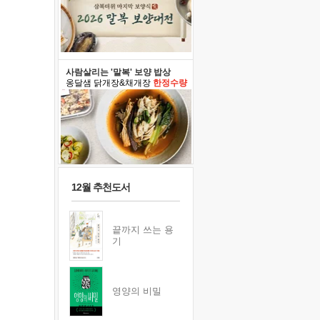
사람살리는 '말복' 보양 밥상
옹달샘 닭개장&채개장
한정수량
12월 추천도서
끝까지 쓰는 용
기
영양의 비밀