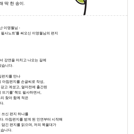
래 딱 한 송이.
9/
스
난 이영월님 -
10
지 필사노트'를 써오신 이영월님의 편지
크
10
서 강연을 마치고 나오는 길에
났습니다.
1
10
침편지를 만나
의 아침편지를 손글씨로 작성,
갖고 계셨고, 얼마전에 출간된
 뜨기를' 책도 필사하면서,
11
리 찾아 함께 적은
다.
크
12
 쓰신 편지 하나를
. 아침편지를 받게 된 인연부터 시작해
 담긴 편지를 읽으며, 저의 목울대가
꼈습니다.