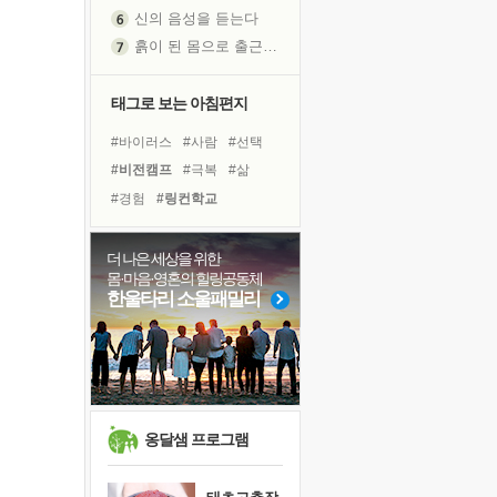
흙이 된 몸으로 출근하는 여자
극과 극의 양 끝단
내가 '나다움'을 찾는 길
피해 갈 수 없는 사건들
태그로 보는 아침편지
처음 손을 잡았던 날
#바이러스
#사람
#선택
꿈이 실제가 되는 것
#비전캠프
#극복
#삶
'말 타는 법'을 먼저
#경험
#링컨학교
졸업식 사진을 보며
#독서캠프
#명상
#도움
아픈 아버지를 위한 공간 설계
#독서
#다짐
#건강
더 나은 세상을 위한
극심한 변비, 어깨결림, 수면 장애
몸·마음·영혼의 힐링공동체
#계획
#유튜브
#면역력
보고 싶은 어머니
한울타리 소울패밀리
#희망
#위기
#리더
유년 시절의 부산 영도 바다
#아이들
#힐링
#친구
못된 꼰대들
#나눔
거울 속의 나
희망이란
'모른다'는 것
옹달샘 프로그램
귀를 열고 마음을 내어주고