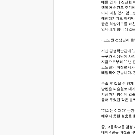
때론 입가에 잔잔한 
행복한 순간도 주기에
이제 며칠 있지 않으
애잔해지기도 하지만 
짧은 화살기도를 바친
언니에게 힘이 되었음
- 고도원 선생님께 올
서산 평생학습관에 '
문구와 선생님의 사진
지금으로부터 11년 
고도원의 아침편지가 
배달되어 왔습니다. 
수술 후 걸을 수 있게
남편은 뇌출혈로 내가
지금까지 병상에 있습
묻어 두었던 작은 불
"기회는 이때다" 순
배우지 못한 설움을 
중, 고등학교를 검정
대학 4년을 마쳤습니