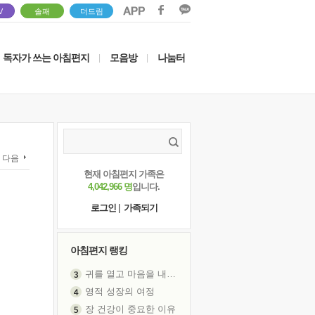
V
솔패
더드림
독자가 쓰는 아침편지
모음방
나눔터
|
|
다음
현재 아침편지 가족은
4,042,966 명
입니다.
로그인
|
가족되기
아침편지 랭킹
영적 성장의 여정
장 건강이 중요한 이유
신의 음성을 듣는다