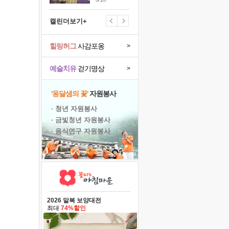
캘린더보기+
힐링허그
사감포옹
>
예술치유
걷기명상
>
'옹달샘의 꽃'
자원봉사
· 청년 자원봉사
· 금빛청년 자원봉사
· 음식연구 자원봉사
2026 말복 보양대전
최대
74%할인