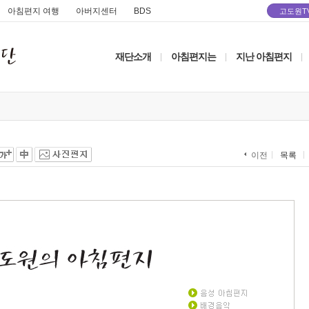
아침편지 여행
아버지센터
BDS
고도원T
재단소개
아침편지는
지난 아침편지
|
|
|
목록
이전