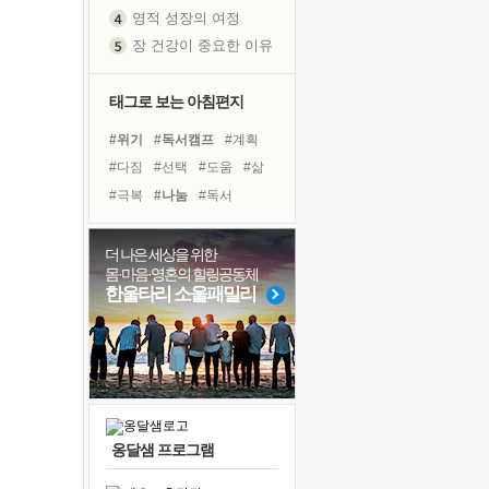
영적 성장의 여정
장 건강이 중요한 이유
신의 음성을 듣는다
흙이 된 몸으로 출근하는 여자
태그로 보는 아침편지
극과 극의 양 끝단
#위기
#독서캠프
#계획
내가 '나다움'을 찾는 길
#다짐
#선택
#도움
#삶
피해 갈 수 없는 사건들
#극복
#나눔
#독서
처음 손을 잡았던 날
#희망
#명상
#친구
꿈이 실제가 되는 것
#사람
#유튜브
#아이들
더 나은 세상을 위한
'말 타는 법'을 먼저
몸·마음·영혼의 힐링공동체
#건강
#힐링
#바이러스
아픈 아버지를 위한 공간 설계
한울타리 소울패밀리
#면역력
#비전캠프
졸업식 사진을 보며
#리더
#링컨학교
#경험
극심한 변비, 어깨결림, 수면 장애
보고 싶은 어머니
마음이 멈춰 버린 곳
유년 시절의 부산 영도 바다
옹달샘 프로그램
못된 꼰대들