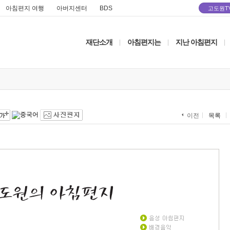
아침편지 여행
아버지센터
BDS
고도원T
재단소개
아침편지는
지난 아침편지
|
|
|
목록
이전