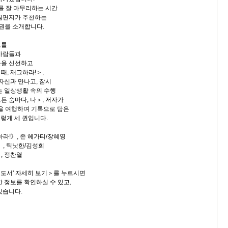
해를 잘 마무리하는 시간
아침편지가 추천하는
 권을 소개합니다.
고를
 사람들과
들을 신선하고
때, 재그하라!＞,
자신과 만나고, 잠시
는 일상생활 속의 수행
든 숨마다, 나＞, 저자가
한을 여행하며 기록으로 담은
렇게 세 권입니다.
하라!》, 존 헤가티/장혜영
나》, 틱낫한/김성희
》, 정찬열
도서' 자세히 보기＞를 누르시면
 정보를 확인하실 수 있고,
있습니다.