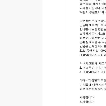
좋은 책과 함께 한 
되시길 바랍니다. 
'이달의 추천도서' 세
오랫동안 수많은 광
만들며 세계 최고의
만나면서 느낀 경험
솔직하게 쓴＜지그할 
바로 이곳에 있는 나 
멈춰 들여다볼 수 있
방법을 소개한 책＜모
21일 동안 직접 북
＜북녘에서 21일＞이
1. 《지그할 때, 재그
2. 《모든 숨마다, 
3. 《북녘에서 21일
아래＜'아침편지 추천
이 책들에 대한 자세한
바로 주문하실 수도 
사랑합니다.
감사합니다.