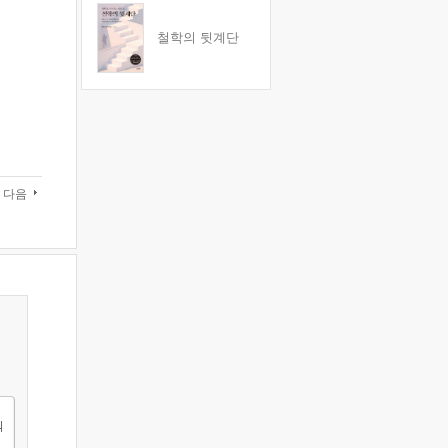
철학의 뒷계단
다음