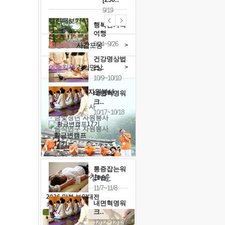
9/19
캘린더보기+
행복한가족
여행
9/24~9/26
힐링허그
사감포옹
>
건강명상법
예술치유
걷기명상
>
스..
10/9~10/10
'옹달샘의 꽃'
자원봉사
내면혁명워
크..
· 청년 자원봉사
10/17~10/18
· 금빛청년 자원봉사
· 음식연구 자원봉사
황금변캠프
17기
10/30~10/31
통증잡는워
크숍
11/7~11/8
2026 말복 보양대전
내면혁명워
최대
74%할인
크..
12/12~12/13