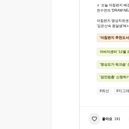
♬ 오늘 아침편지 배경
전수연의 'DRAW NE
아침편지 명상치유센
'깊은산속 옹달샘'에서.
'아침편지 추천도서
아버지센터 '12월
'명상요가 워크숍'
'잠깐멈춤' 신청하
#최선
#지그
좋아요
191