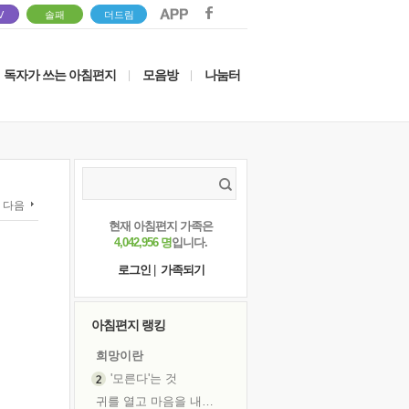
V
솔패
더드림
독자가 쓰는 아침편지
모음방
나눔터
|
|
다음
현재 아침편지 가족은
4,042,956 명
입니다.
로그인
|
가족되기
아침편지 랭킹
희망이란
'모른다'는 것
귀를 열고 마음을 내어주고