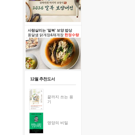
사람살리는 '말복' 보양 밥상
옹달샘 닭개장&채개장
한정수량
12월 추천도서
끝까지 쓰는 용
기
영양의 비밀