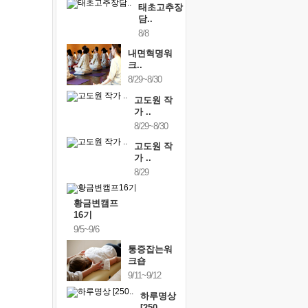
태초고추장
담..
8/8
내면혁명워
크..
8/29~8/30
고도원 작
가 ..
8/29~8/30
고도원 작
가 ..
8/29
황금변캠프
16기
9/5~9/6
통증잡는워
크숍
9/11~9/12
하루명상
[250..