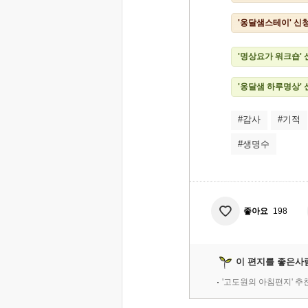
'옹달샘스테이' 신
'명상요가 워크숍'
'옹달샘 하루명상'
#감사
#기적
#생명수
좋아요
198
이 편지를 좋은사
'고도원의 아침편지' 