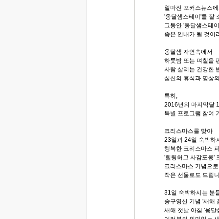
얼마전 포커스뉴스에
'옹달샘스테이'를 잘
그동안 '옹달샘스테이
좋은 안내가 될 것이
옹달샘 자연속에서
하룻밤 또는 며칠을 
사람 살리는 건강한 
심신의 휴식과 명상의 
특히,
2016년의 마지막달 
특별 프로그램 참여 
크리스마스를 맞아
23일과 24일 숙박
행복한 크리스마스 파
'힐링허그 사감포옹'
크리스마스 기념으로
작은 선물로도 드립니
31일 숙박하시는 분
송구영신 기념 '새해
새해 첫날 아침 '옹달