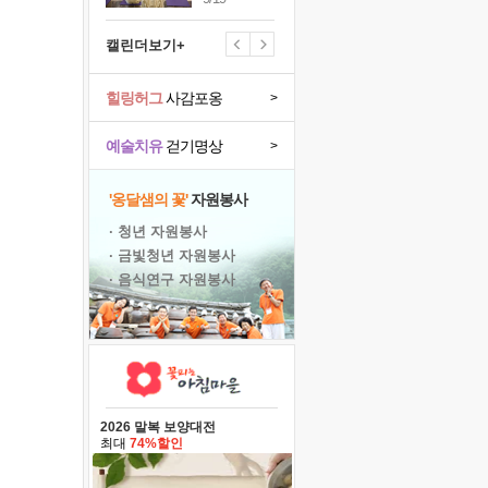
캘린더보기+
힐링허그
사감포옹
>
예술치유
걷기명상
>
'옹달샘의 꽃'
자원봉사
· 청년 자원봉사
· 금빛청년 자원봉사
· 음식연구 자원봉사
2026 말복 보양대전
최대
74%할인