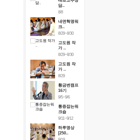
행복한가족
태초고추장
행복한가
여행
담..
여행
24~9/26
8/8
9/24~9/26
건강명상법
내면혁명워
건강명상
..
크..
스..
/9~10/10
8/29~8/30
10/9~10/10
내면혁명워
고도원 작
내면혁명
..
가 ..
크..
/17~10/18
8/29~8/30
10/17~10/18
황금변캠프
고도원 작
황금변캠
7기
가 ..
17기
/30~10/31
8/29
10/30~10/31
통증잡는워
황금변캠프
통증잡는
크숍
16기
크숍
/7~11/8
9/5~9/6
11/7~11/8
내면혁명워
통증잡는워
내면혁명
..
크숍
크..
/12~12/13
9/11~9/12
12/12~12/13
하루명상
[250..
9/19