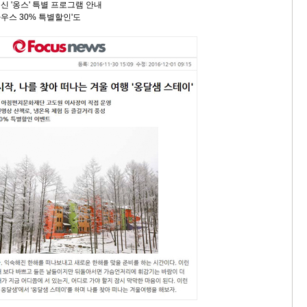
'옹스' 특별 프로그램 안내
우스 30% 특별할인'도
9/
스
10
크
10
1
10
11
크
12