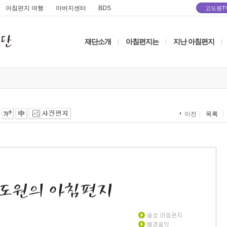
아침편지 여행
아버지센터
BDS
고도원T
재단소개
아침편지는
지난 아침편지
|
|
|
목록
이전