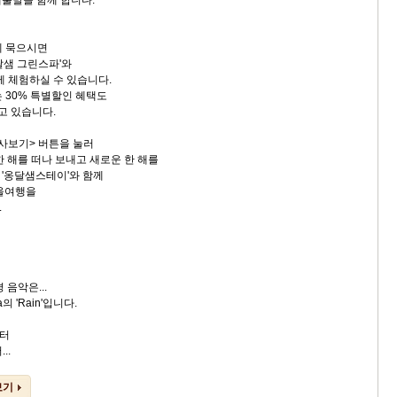
출발을 함께 합니다.
에 묵으시면
달샘 그린스파'와
께 체험하실 수 있습니다.
 30% 특별할인 혜택도
고 있습니다.
사보기> 버튼을 눌러
한 해를 떠나 보내고 새로운 한 해를
'옹달샘스테이'와 함께
겨울여행을
.
 음악은...
 'Rain'입니다.
터
..
보기