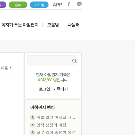
V
솔패
더드림
독자가 쓰는 아침편지
모음방
나눔터
|
|
다음
현재 아침편지 가족은
4,042,960 명
입니다.
로그인
|
가족되기
아침편지 랭킹
귀를 열고 마음을 내어주고
영적 성장의 여정
장 건강이 중요한 이유