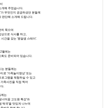
서
 소개해 주었습니다.
'가 무엇인지 궁금하셨던 분들께
라 판단해 소개해 드립니다.
편히 묵으며
밥상으로 식사를 하고,
시간을 갖는 '옹달샘 스테이'.
12월에는
기회도 준비되어 있습니다.
하시는 분들께는
티로 '가족놀이명상' 또는
 프로그램을 체험하실 수 있고
 가족사진을 직접 찍어
다.
들께는
 꿈너머꿈 고도원 특강'과
샘 떡국'을 맛있게 나누며