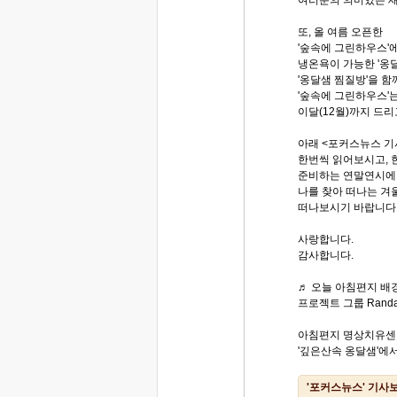
여러분의 의미있는 새
또, 올 여름 오픈한
'숲속에 그린하우스'
냉온욕이 가능한 '옹
'옹달샘 찜질방'을 함
'숲속에 그린하우스'는
이달(12월)까지 드리
아래 <포커스뉴스 기
한번씩 읽어보시고, 
준비하는 연말연시에 
나를 찾아 떠나는 
떠나보시기 바랍니다
사랑합니다.
감사합니다.
♬ 오늘 아침편지 배경
프로젝트 그룹 Randa의
아침편지 명상치유센
'깊은산속 옹달샘'에서.
'포커스뉴스' 기사