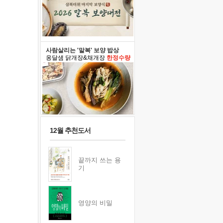
사람살리는 '말복' 보양 밥상
옹달샘 닭개장&채개장
한정수량
12월 추천도서
끝까지 쓰는 용
기
영양의 비밀