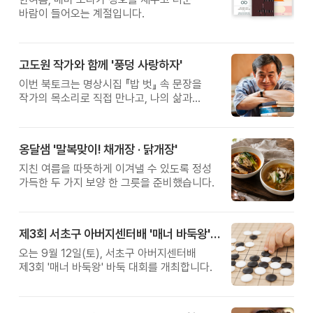
바람이 들어오는 계절입니다.
고도원 작가와 함께 '풍덩 사랑하자'
이번 북토크는 명상시집 『밥 벗』 속 문장을
작가의 목소리로 직접 만나고, 나의 삶과
관계를 잠시 돌아보는 시간입니다.
옹달샘 '말복맞이! 채개장 · 닭개장'
지친 여름을 따뜻하게 이겨낼 수 있도록 정성
가득한 두 가지 보양 한 그릇을 준비했습니다.
제3회 서초구 아버지센터배 '매너 바둑왕' 대회
오는 9월 12일(토), 서초구 아버지센터배
제3회 '매너 바둑왕' 바둑 대회를 개최합니다.