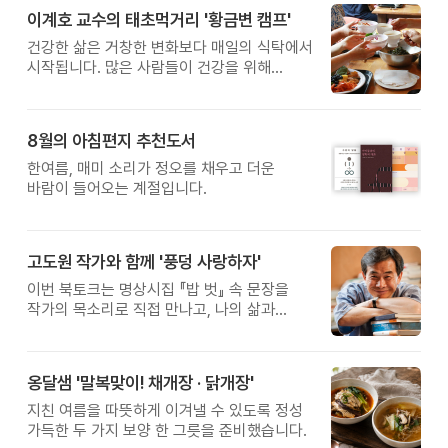
이계호 교수의 태초먹거리 '황금변 캠프'
건강한 삶은 거창한 변화보다 매일의 식탁에서
시작됩니다. 많은 사람들이 건강을 위해
새로운 방법을 찾지만, 건강한 생활은 작은
습관에서 시작됩니다. 유퀴즈에서 많은 관심을
받은 이계호 교수와 함께하는 태초먹거리
8월의 아침편지 추천도서
황금변 캠프
한여름, 매미 소리가 정오를 채우고 더운
바람이 들어오는 계절입니다.
고도원 작가와 함께 '풍덩 사랑하자'
이번 북토크는 명상시집 『밥 벗』 속 문장을
작가의 목소리로 직접 만나고, 나의 삶과
관계를 잠시 돌아보는 시간입니다.
옹달샘 '말복맞이! 채개장 · 닭개장'
지친 여름을 따뜻하게 이겨낼 수 있도록 정성
가득한 두 가지 보양 한 그릇을 준비했습니다.