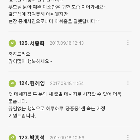
부모님 닮아 예쁜 미소안은 귀한 모습 이어가세요~
결혼식에 참여못해 아쉬웠지만
현장 중계사진으로나마 아쉬움을 달랬답니다^^
서종화
125.
2017.09.18 12:43
축하드려요
많이많이 행복하세요~
현혜영
124.
2017.09.18 11:54
첫 메세지를 두 분의 새 출발 메시지로 시작할 수 있어 더욱
좋습니다.
끊임없는 행복으로 하루하루 '퐁퐁퐁' 샘 속는 가정
기원드립니다.
박홍석
123.
2017.09.18 10:56