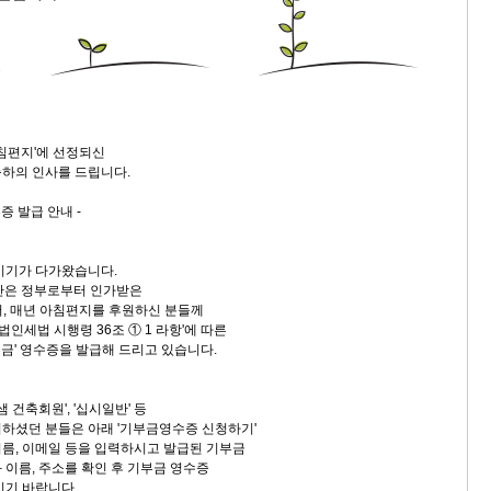
9/
스
10
아침편지'에 선정되신
크
하의 인사를 드립니다.
10
수증 발급 안내 -
1
10
시기가 다가왔습니다.
단은 정부로부터 인가받은
서, 매년 아침편지를 후원하신 분들께
'법인세법 시행령 36조 ① 1 라항'에 따른
11
금' 영수증을 발급해 드리고 있습니다.
크
샘 건축회원', '십시일반' 등
12
하셨던 분들은 아래 '기부금영수증 신청하기'
름, 이메일 등을 입력하시고 발급된 기부금
 이름, 주소를 확인 후 기부금 영수증
시기 바랍니다.