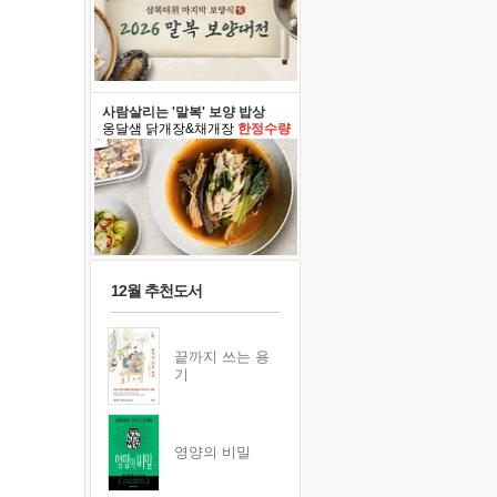
사람살리는 '말복' 보양 밥상
옹달샘 닭개장&채개장
한정수량
12월 추천도서
끝까지 쓰는 용
기
영양의 비밀