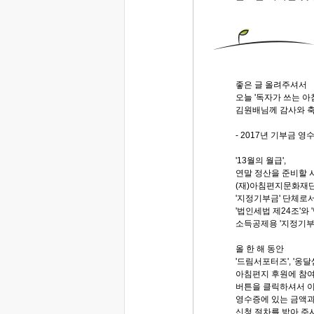
좋은 글 올려주셔서
오늘 '독자가 쓰는 
김원배님께 감사와 축
- 2017년 기부금 영
'13월의 월급',
연말 정산을 준비할 
(재)아침편지문화재
'지정기부금' 단체로
'법인세법 제24조'와 
소득공제용 '지정기부
올 한 해 동안
'드림서포터즈', '옹달
아침편지 후원에 참여
버튼을 클릭하셔서 이
영수증에 있는 금액과
신청 절차를 밟아 주