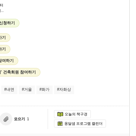
터
서...
 신청하기
가기
하기
 참여하기
샘' 건축회원 참여하기
#내면
#거울
#화가
#자화상
오늘의 책구경
모으기
1
옹달샘 프로그램 캘린더