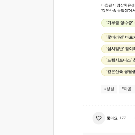
아침편지 명상치유센
'깊은산속 옹달샘'에
'기부금 영수증'
'꽃마라면' 바로
'십시일반' 참여
'드림서포터즈'
'깊은산속 옹달
#성찰
#마음
좋아요
177