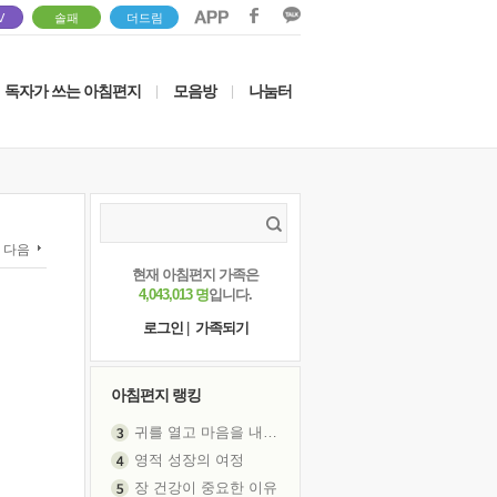
V
솔패
더드림
독자가 쓰는 아침편지
모음방
나눔터
|
|
다음
현재 아침편지 가족은
4,043,013 명
입니다.
로그인
|
가족되기
아침편지 랭킹
귀를 열고 마음을 내어주고
영적 성장의 여정
장 건강이 중요한 이유