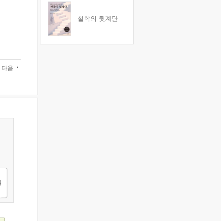
철학의 뒷계단
다음