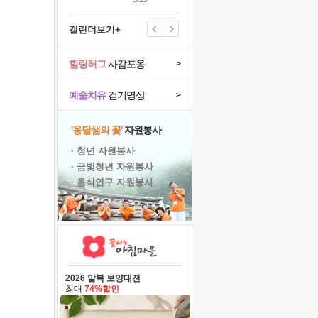
캘린더보기+
힐링허그
사감포옹
>
예술치유
걷기명상
>
'옹달샘의 꽃'
자원봉사
· 청년 자원봉사
· 금빛청년 자원봉사
· 음식연구 자원봉사
2026 말복 보양대전
최대
74%할인