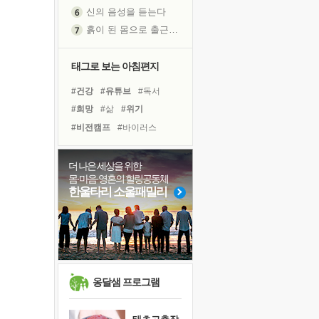
신의 음성을 듣는다
흙이 된 몸으로 출근하는 여자
극과 극의 양 끝단
내가 '나다움'을 찾는 길
태그로 보는 아침편지
피해 갈 수 없는 사건들
#건강
#유튜브
#독서
처음 손을 잡았던 날
#희망
#삶
#위기
꿈이 실제가 되는 것
#비전캠프
#바이러스
'말 타는 법'을 먼저
#사람
#명상
#선택
졸업식 사진을 보며
#아이들
#면역력
더 나은 세상을 위한
아픈 아버지를 위한 공간 설계
몸·마음·영혼의 힐링공동체
#독서캠프
#나눔
#계획
극심한 변비, 어깨결림, 수면 장애
한울타리 소울패밀리
#리더
#친구
#도움
슬럼프
#링컨학교
#다짐
#극복
보고 싶은 어머니
#경험
#힐링
유년 시절의 부산 영도 바다
못된 꼰대들
희망이란
옹달샘 프로그램
'모른다'는 것