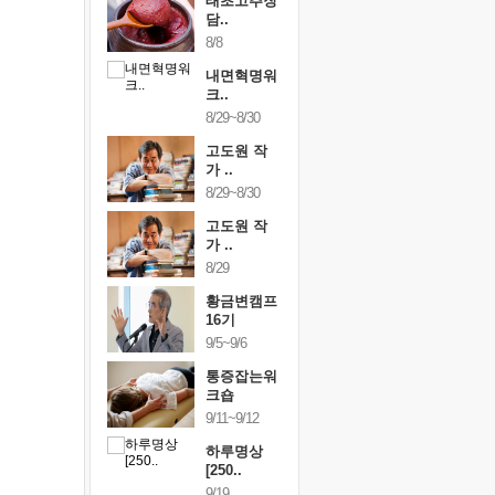
행복한가족
태초고추장
행복한가
여행
담..
여행
24~9/26
8/8
9/24~9/26
건강명상법
내면혁명워
건강명상
..
크..
스..
/9~10/10
8/29~8/30
10/9~10/10
내면혁명워
고도원 작
내면혁명
..
가 ..
크..
/17~10/18
8/29~8/30
10/17~10/18
황금변캠프
고도원 작
황금변캠
7기
가 ..
17기
/30~10/31
8/29
10/30~10/31
통증잡는워
황금변캠프
통증잡는
크숍
16기
크숍
/7~11/8
9/5~9/6
11/7~11/8
내면혁명워
통증잡는워
내면혁명
..
크숍
크..
/12~12/13
9/11~9/12
12/12~12/13
하루명상
[250..
9/19