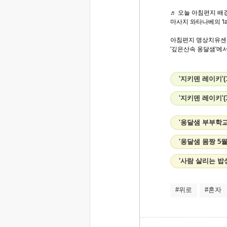
♬ 오늘 아침편지 배경
마사지 와타나베의 'la
아침편지 명상치유센
'깊은산속 옹달샘'에
'지키덴 레이키'
'지키덴 레이키'
'옹달샘 부부학교
'옹달샘 몸짱 5
'사람 살리는 밥
#위로
#혼자