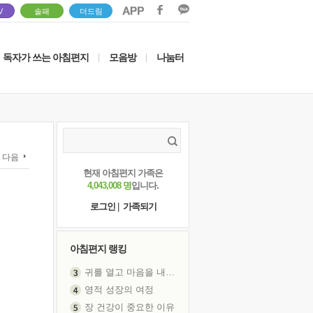
V
솔패
더드림
독자가 쓰는 아침편지
모음방
나눔터
|
|
다음
현재 아침편지 가족은
4,043,008 명
입니다.
로그인
|
가족되기
아침편지 랭킹
귀를 열고 마음을 내어주고
영적 성장의 여정
장 건강이 중요한 이유