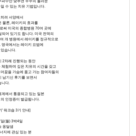
주파수만 맞추면 우주의 놀라운
일 수 있는 치유 기법입니다.
오히려 서양에서
은 물론, 레이키의 효과를
써 미국의 종합병원 70여 곳에
설되어 있기도 합니다. 미국 전역의
00여 개 병원에서 레이키를 정규적으로
. 영국에서는 레이키 요법에
 있습니다.
이미 2차례 진행되는 동안
 체험하며 깊은 치유의 시간을 갖고
너머꿈을 가슴에 품고 가는 참여자들의
이 남기신 후기를 보면서
습니다.
세계에서 통용되고 있는 일본
의 인정증이 발급됩니다.
' 워크숍 3기 안내]
7일(월) 3박4일
속 옹달샘
에너지에 관심 있는 분