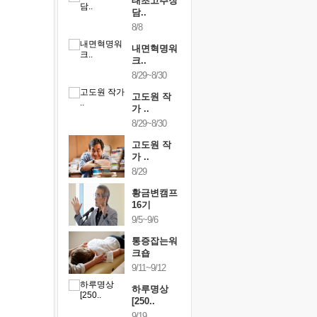
행복한가족
태초고추장
행복한가
여행
담..
여행
24~9/26
8/8
9/24~9/26
건강명상법
내면혁명워
건강명상
..
크..
스..
/9~10/10
8/29~8/30
10/9~10/10
내면혁명워
고도원 작
내면혁명
..
가 ..
크..
/17~10/18
8/29~8/30
10/17~10/18
황금변캠프
고도원 작
황금변캠
7기
가 ..
17기
/30~10/31
8/29
10/30~10/31
통증잡는워
황금변캠프
통증잡는
크숍
16기
크숍
/7~11/8
9/5~9/6
11/7~11/8
내면혁명워
통증잡는워
내면혁명
..
크숍
크..
/12~12/13
9/11~9/12
12/12~12/13
하루명상
[250..
9/19