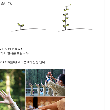
습니다.
9/
스
10
크
10
아침편지'에 선정되신
하의 인사를 드립니다.
1
10
키'(直傳靈氣) 워크숍 3기 신청 안내 -
11
크
12