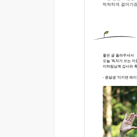
씩씩하게 걸어가겠
좋은 글 올려주셔서
오늘 '독자가 쓰는 
이하림님께 감사와 축
- 옹달샘 '지키덴 레이