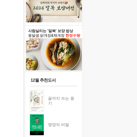
사람살리는 '말복' 보양 밥상
옹달샘 닭개장&채개장
한정수량
12월 추천도서
끝까지 쓰는 용
기
영양의 비밀