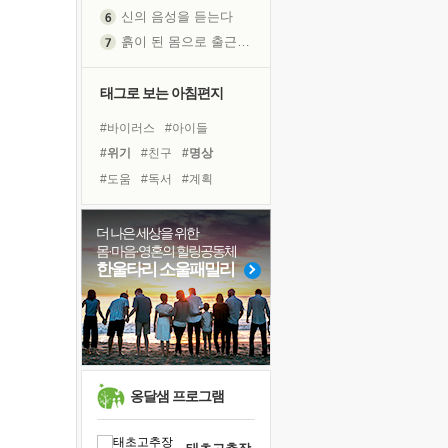
신의 음성을 듣는다
흙이 된 몸으로 출근하는 여자
극과 극의 양 끝단
내가 '나다움'을 찾는 길
태그로 보는 아침편지
피해 갈 수 없는 사건들
#바이러스
#아이들
처음 손을 잡았던 날
#위기
#친구
#명상
꿈이 실제가 되는 것
#도움
#독서
#계획
'말 타는 법'을 먼저
#유튜브
#사람
#다짐
졸업식 사진을 보며
#나눔
#힐링
#비전캠프
더 나은 세상을 위한
아픈 아버지를 위한 공간 설계
몸·마음·영혼의 힐링공동체
#희망
#링컨학교
#경험
극심한 변비, 어깨결림, 수면 장애
한울타리 소울패밀리
#삶
#면역력
#독서캠프
보고 싶은 어머니
#선택
#극복
#리더
유년 시절의 부산 영도 바다
#건강
못된 꼰대들
거울 속의 나
희망이란
옹달샘 프로그램
'모른다'는 것