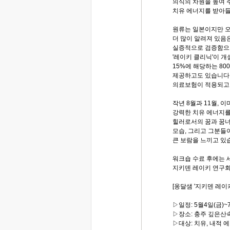
의식의 차원을 높여 
치유 에너지를 받아들
원류는 일본이지만 
더 많이 알려져 있음
실증적으로 검증함으로
'레이키 클리닉'이 개
15%에 해당하는 8
제공하고도 있습니다
의료보험이 적용되고
작년 8월과 11월, 
강력한 치유 에너지를
힐러로서의 꿈과 꿈
모습, 그리고 그분들
큰 보람을 느끼고 있
워크숍 수료 후에는 
지키덴 레이키 연구회
[옹달샘 '지키덴 레이키
▷일정: 5월4일(금)~
▷장소: 충주 깊은산
▷대상: 치유, 내적 