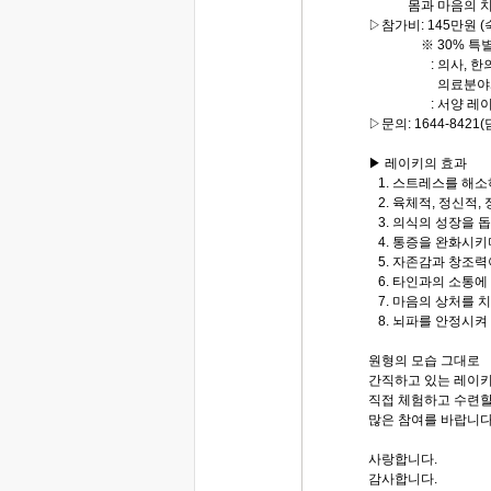
몸과 마음의 치유
▷참가비: 145만원 
※ 30% 특별 
: 의사, 한의사,
의료분야와 치유를
: 서양 레이키등
▷문의: 1644-8421(
▶ 레이키의 효과
1. 스트레스를 해소
2. 육체적, 정신적,
3. 의식의 성장을 
4. 통증을 완화시키
5. 자존감과 창조력
6. 타인과의 소통에
7. 마음의 상처를 
8. 뇌파를 안정시켜
원형의 모습 그대로
간직하고 있는 레이
직접 체험하고 수련할
많은 참여를 바랍니다
사랑합니다.
감사합니다.