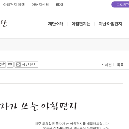
아침편지 여행
아버지센터
BDS
고도원T
재단소개
아침편지는
지난 아침편지
|
|
|
목록
이전
매주 토요일엔 독자가 쓴 아침편지를 배달해드립니다
오늘은
님께서 보내주신 아침편지입니다
이하림