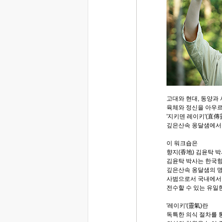
고대와 현대, 동양과 
육체와 정신을 아우르
'지키덴 레이키'(直傳
깊은산속 옹달샘에서
이 워크숍은
향지(香地) 김윤탁 
김윤탁 박사는 한국
깊은산속 옹달샘의 명
사범으로서 국내에서
전수할 수 있는 유일
'레이키'(靈氣)란
독특한 의식 절차를 