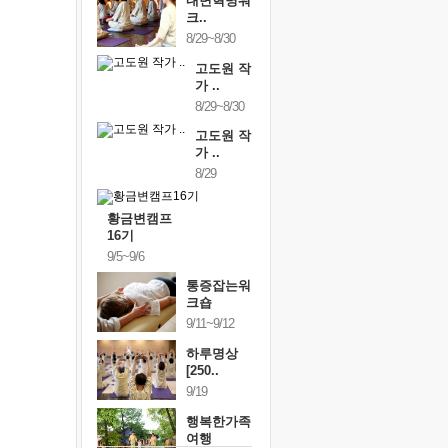
내면혁명워
크..
8/29~8/30
고도원 작
가 ..
8/29~8/30
고도원 작
가 ..
8/29
황금변캠프
16기
9/5~9/6
통증잡는워
크숍
9/11~9/12
하루명상
[250..
9/19
행복한가족
여행