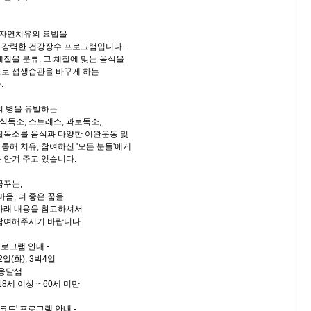
자연치유의 요법을
 강력한 건강장수 프로그램입니다.
체질을 분류, 그 체질에 맞는 음식을
으로 섭생습관을 바꾸게 하는
.
의 병을 유발하는
음식독소, 스트레스, 과로독소,
질독소를 음식과 다양한 이완운동 및
통해 치유, 참여하신 '모든 분들'에게
 안겨 주고 있습니다.
꿈꾸는,
마음, 더 좋은 꿈을
아래 내용을 참고하셔서
참여해주시기 바랍니다.
프로그램 안내 -
2일(화), 3박4일
 옹달샘
8세 이상 ~ 60세 미만
코드' 프로그램 안내 -