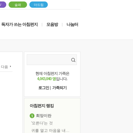
V
솔패
더드림
독자가 쓰는 아침편지
모음방
나눔터
|
|
다음
현재 아침편지 가족은
4,043,040 명
입니다.
로그인
|
가족되기
아침편지 랭킹
희망이란
'모른다'는 것
귀를 열고 마음을 내어주고