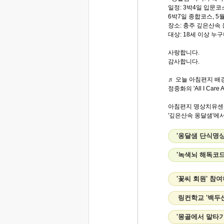
일정: 3박4일 입문코스,
6박7일 종합코스, 5월3
장소: 충주 깊은산속
대상: 18세 이상 누
사랑합니다.
감사합니다.
♬ 오늘 아침편지 배경
정중화의 'All I Care A
아침편지 명상치유센
'깊은산속 옹달샘'에서
'옹달샘 단식명상
'녹색뇌 해독코드
'꽃씨 회원' 참
링컨학교 '백두
'몽골에서 말타기