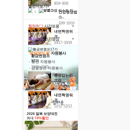
9/24~9/26
캘린더보기+
건강명상법
스..
10/9~10/10
힐링허그
사감포옹
>
내면혁명워
크..
예술치유
걷기명상
>
10/17~10/18
'옹달샘의 꽃'
자원봉사
황금변캠프
17기
· 청년 자원봉사
10/30~10/31
· 금빛청년 자원봉사
· 음식연구 자원봉사
통증잡는워
크숍
11/7~11/8
내면혁명워
크..
12/12~12/13
2026 말복 보양대전
최대
74%할인