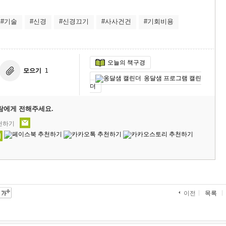
#기술
#신경
#신경끄기
#사사건건
#기회비용
오늘의 책구경
모으기
1
옹달샘 프로그램 캘린
더
람에게 전해주세요.
추천하기
목록
이전