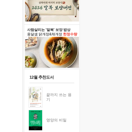
사람살리는 '말복' 보양 밥상
옹달샘 닭개장&채개장
한정수량
12월 추천도서
끝까지 쓰는 용
기
영양의 비밀