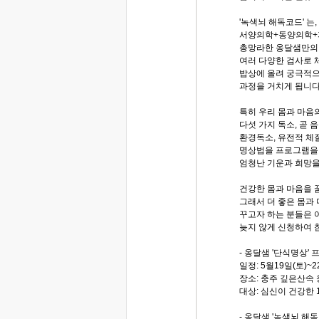
'녹색뇌 해독코드' 는,
서양의학+동양의학+
총망라한 옹달샘만의
여러 다양한 검사로 
밥상에 올려 궁극적
과정을 거치게 됩니다
특히 우리 몸과 마음
다섯 가지 독소, 곧 
환경독소, 유전적 체
명상법을 프로그램을 
엄청난 기운과 희망을
건강한 몸과 마음을 
그래서 더 좋은 몸과 
꾸고자 하는 분들은 
늦지 않게 신청하여 
- 옹달샘 '단식명상' 
일정: 5월19일(토)~2
장소: 충주 깊은산속
대상: 심신이 건강한 1
- 옹달샘 '녹색뇌 해독