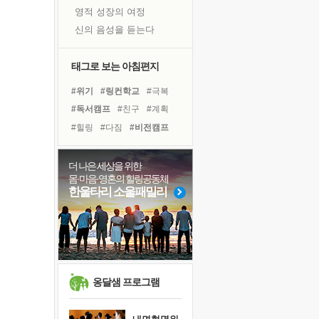
영적 성장의 여정
신의 음성을 듣는다
흙이 된 몸으로 출근하는 여자
극과 극의 양 끝단
태그로 보는 아침편지
내가 '나다움'을 찾는 길
#위기
#링컨학교
#극복
피해 갈 수 없는 사건들
#독서캠프
#친구
#계획
처음 손을 잡았던 날
#힐링
#다짐
#비전캠프
꿈이 실제가 되는 것
#도움
#삶
#유튜브
'말 타는 법'을 먼저
#사람
#건강
#아이들
더 나은 세상을 위한
졸업식 사진을 보며
몸·마음·영혼의 힐링공동체
#명상
#면역력
극심한 변비, 어깨결림, 수면 장애
한울타리 소울패밀리
#바이러스
#선택
#경험
아픈 아버지를 위한 공간 설계
#독서
#희망
#나눔
슬럼프
#리더
보고 싶은 어머니
유년 시절의 부산 영도 바다
못된 꼰대들
옹달샘 프로그램
너무 황홀한 꽃들이여!