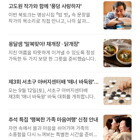
고도원 작가와 함께 '풍덩 사랑하자'
이번 북토크는 명상시집 『밥 벗』 속 문장을
작가의 목소리로 직접 만나고, 나의 삶과
관계를 잠시 돌아보는 시간입니다.
옹달샘 '말복맞이! 채개장 · 닭개장'
지친 여름을 따뜻하게 이겨낼 수 있도록 정성
가득한 두 가지 보양 한 그릇을 준비했습니다.
제3회 서초구 아버지센터배 '매너 바둑왕' 대회
오는 9월 12일(토), 서초구 아버지센터배
제3회 '매너 바둑왕' 바둑 대회를 개최합니다.
추석 특집 '행복한 가족 마음여행' 신청 안내
자연 속에서 몸과 마음을 쉬어가며 가족의
소중함을 다시 느껴보는 특별한 시간을 준비해