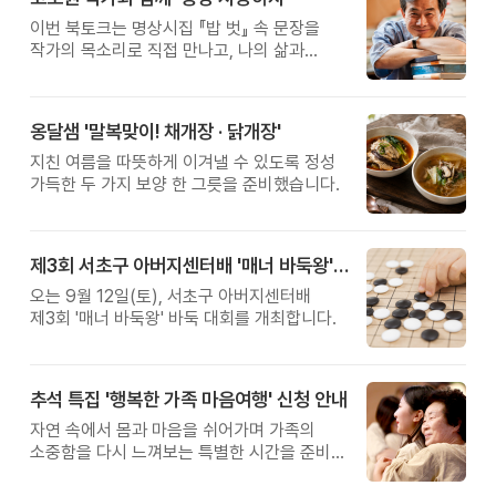
이번 북토크는 명상시집 『밥 벗』 속 문장을
작가의 목소리로 직접 만나고, 나의 삶과
관계를 잠시 돌아보는 시간입니다.
옹달샘 '말복맞이! 채개장 · 닭개장'
지친 여름을 따뜻하게 이겨낼 수 있도록 정성
가득한 두 가지 보양 한 그릇을 준비했습니다.
제3회 서초구 아버지센터배 '매너 바둑왕' 대회
오는 9월 12일(토), 서초구 아버지센터배
제3회 '매너 바둑왕' 바둑 대회를 개최합니다.
추석 특집 '행복한 가족 마음여행' 신청 안내
자연 속에서 몸과 마음을 쉬어가며 가족의
소중함을 다시 느껴보는 특별한 시간을 준비해
보세요.