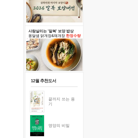
사람살리는 '말복' 보양 밥상
옹달샘 닭개장&채개장
한정수량
12월 추천도서
끝까지 쓰는 용
기
영양의 비밀