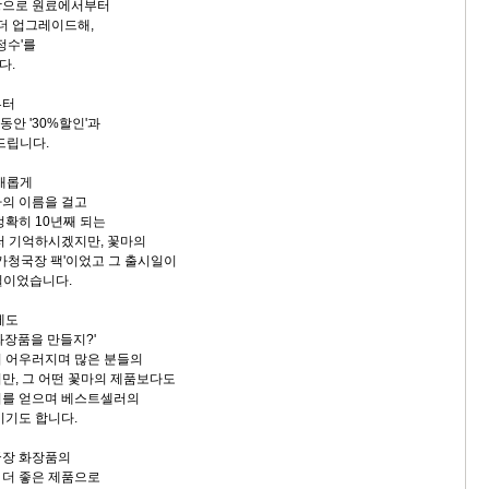
탕으로 원료에서부터
 더 업그레이드해,
정수'를
다.
부터
동안 '30%할인'과
드립니다.
 새롭게
의 이름을 걸고
정확히 10년째 되는
러 기억하시겠지만, 꽃마의
차가청국장 팩'이었고 그 출시일이
9일이었습니다.
에도
화장품을 만들지?'
 어우러지며 많은 분들의
만, 그 어떤 꽃마의 제품보다도
지를 얻으며 베스트셀러의
이기도 합니다.
국장 화장품의
 더 좋은 제품으로