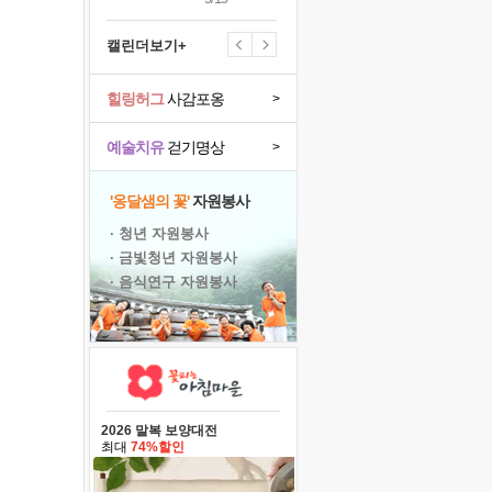
캘린더보기+
힐링허그
사감포옹
>
예술치유
걷기명상
>
'옹달샘의 꽃'
자원봉사
· 청년 자원봉사
· 금빛청년 자원봉사
· 음식연구 자원봉사
2026 말복 보양대전
최대
74%할인