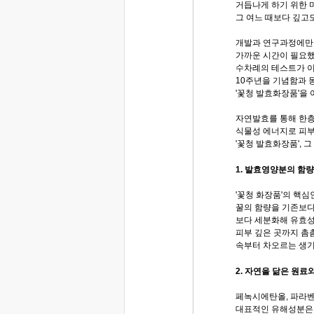
거듭나게 하기 위한
그 여느 때보다 깊고도
개발과 연구과정에만
가까운 시간이 필요했
수차례의 테스트가 이
10주년을 기념함과 
'꽃청 발효화장품'을
자연발효를 통해 한층
식물성 에너지로 피부
'꽃청 발효화장품', 
1. 발효영양분의 함
'꽃청 화장품'의 핵심
꿀의 함량을 기존보다
보다 세분화해 유효성
피부 깊은 곳까지 
속부터 차오르는 생기
2. 자연을 닮은 원
페녹시에탄올, 파라벤
대표적인 유해성분은 