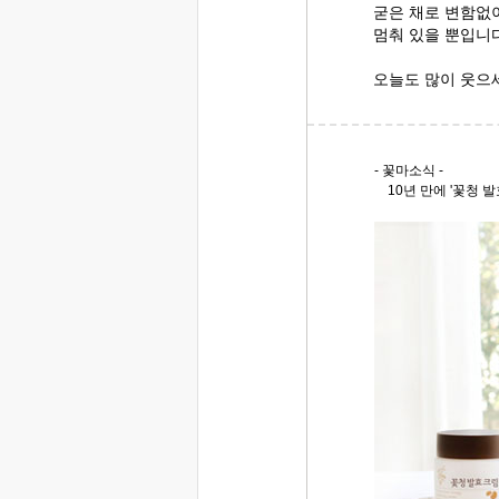
굳은 채로 변함없
멈춰 있을 뿐입니다
오늘도 많이 웃으
- 꽃마소식 -
10년 만에 '꽃청 