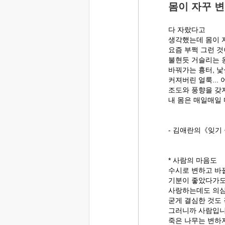
몸이 자꾸 
다 자랐다고
생각했는데 몸이 
요즘 부쩍 그런 것
불현듯 거슬리는 
바꿔가는 흉터, 낯
커져버린 얼룩...
조도와 풍향을 갖
내 몸은 매일매일 
- 김애란의《잊기 
* 사람의 마음도
수시로 변하고 바
기분이 좋았다가도
사랑하는데도 의심
굳게 결심한 것도
그러니까 사람입니
죽은 나무는 변하