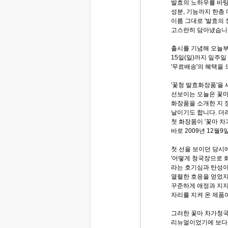
발효의 노하우를 바
성분, 기능까지 한층
이름 그대로 '발효의 
고스란히 담아냈습니
출시를 기념해 오늘
15일(일)까지 일주일 
'무료배송'의 혜택을 
'꽃청 발효화장품'을
선보이는 오늘은 꽃마
화장품을 소개한 지 
날이기도 합니다. 더
첫 화장품이 '꽃마 
바로 2009년 12월
첫 선을 보이던 당시
'어떻게 청국장으로 
라는 호기심과 탄성이
열렬한 호응을 얻었지
꾸준하게 애정과 지
자리를 지켜 온 제품
그러한 꽃마 차가청
리뉴얼이었기에 보다