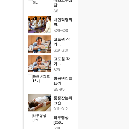
행복한가족
태초고추장
행복한가
여행
담..
여행
24~9/26
8/8
9/24~9/26
건강명상법
내면혁명워
건강명상
..
크..
스..
/9~10/10
8/29~8/30
10/9~10/10
내면혁명워
고도원 작
내면혁명
..
가 ..
크..
/17~10/18
8/29~8/30
10/17~10/18
황금변캠프
고도원 작
황금변캠
7기
가 ..
17기
/30~10/31
8/29
10/30~10/31
통증잡는워
황금변캠프
통증잡는
크숍
16기
크숍
/7~11/8
9/5~9/6
11/7~11/8
내면혁명워
통증잡는워
내면혁명
..
크숍
크..
/12~12/13
9/11~9/12
12/12~12/13
하루명상
[250..
9/19