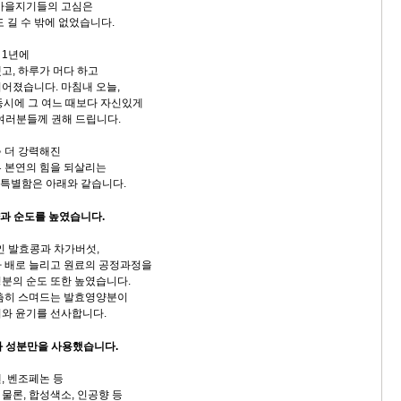
 마을지기들의 고심은
 길 수 밖에 없었습니다.
 1년에
고, 하루가 머다 하고
어졌습니다. 마침내 오늘,
동시에 그 여느 때보다 자신있게
 여러분들께 권해 드립니다.
 더 강력해진
 본연의 힘을 되살리는
그 특별함은 아래와 같습니다.
량과 순도를 높였습니다.
인 발효콩과 차가버섯,
 배로 늘리고 원료의 공정과정을
분의 순도 또한 높였습니다.
촘촘히 스며드는 발효영양분이
와 윤기를 선사합니다.
료와 성분만을 사용했습니다.
, 벤조페논 등
물론, 합성색소, 인공향 등