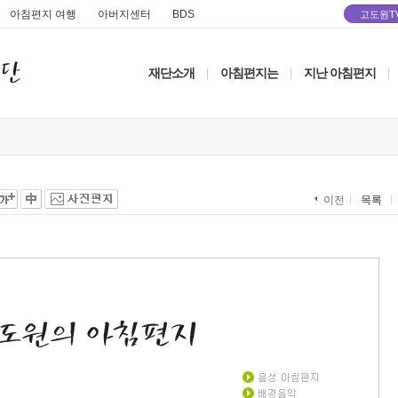
아침편지 여행
아버지센터
BDS
고도원T
재단소개
아침편지는
지난 아침편지
|
|
|
목록
이전