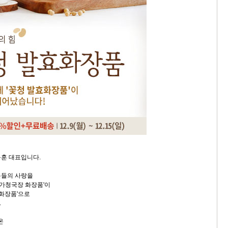
훈 대표입니다.
분들의 사랑을
차가청국장 화장품'이
효화장품'으로
.
온