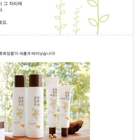
이 그 자리에
.
9/
세요.
스
10
크
발효화장품'이 새롭게 태어났습니다!
10
1
10
11
크
12