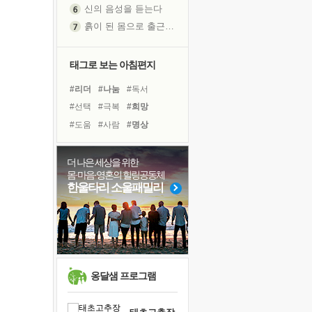
흙이 된 몸으로 출근하는 여자
극과 극의 양 끝단
내가 '나다움'을 찾는 길
피해 갈 수 없는 사건들
태그로 보는 아침편지
처음 손을 잡았던 날
#리더
#나눔
#독서
꿈이 실제가 되는 것
#선택
#극복
#희망
'말 타는 법'을 먼저
#도움
#사람
#명상
졸업식 사진을 보며
#계획
#바이러스
#삶
아픈 아버지를 위한 공간 설계
#링컨학교
#경험
더 나은 세상을 위한
극심한 변비, 어깨결림, 수면 장애
몸·마음·영혼의 힐링공동체
#면역력
#독서캠프
보고 싶은 어머니
한울타리 소울패밀리
#친구
#다짐
#위기
유년 시절의 부산 영도 바다
#건강
#비전캠프
못된 꼰대들
#유튜브
#아이들
#힐링
거울 속의 나
희망이란
'모른다'는 것
옹달샘 프로그램
귀를 열고 마음을 내어주고