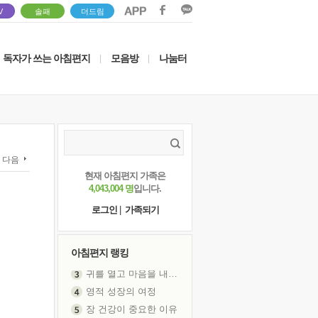
V
솔패
더드림
독자가 쓰는 아침편지
모음방
나눔터
|
|
다음
현재 아침편지 가족은
4,043,004 명
입니다.
로그인
|
가족되기
아침편지 랭킹
영적 성장의 여정
장 건강이 중요한 이유
신의 음성을 듣는다