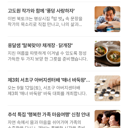
고도원 작가와 함께 '풍덩 사랑하자'
이번 북토크는 명상시집 『밥 벗』 속 문장을
작가의 목소리로 직접 만나고, 나의 삶과
관계를 잠시 돌아보는 시간입니다.
옹달샘 '말복맞이! 채개장 · 닭개장'
지친 여름을 따뜻하게 이겨낼 수 있도록 정성
가득한 두 가지 보양 한 그릇을 준비했습니다.
제3회 서초구 아버지센터배 '매너 바둑왕' 대회
오는 9월 12일(토), 서초구 아버지센터배
제3회 '매너 바둑왕' 바둑 대회를 개최합니다.
추석 특집 '행복한 가족 마음여행' 신청 안내
자연 속에서 몸과 마음을 쉬어가며 가족의