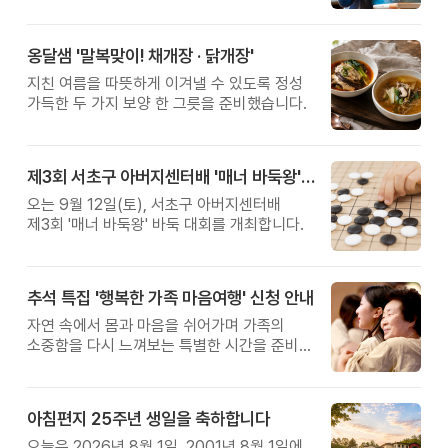
관계를 잠시 돌아보는 시간입니다.
옹달샘 '말복맞이! 채개장 · 닭개장'
지친 여름을 따뜻하게 이겨낼 수 있도록 정성
가득한 두 가지 보양 한 그릇을 준비했습니다.
제3회 서초구 아버지센터배 '매너 바둑왕' 대회
오는 9월 12일(토), 서초구 아버지센터배
제3회 '매너 바둑왕' 바둑 대회를 개최합니다.
추석 특집 '행복한 가족 마음여행' 신청 안내
자연 속에서 몸과 마음을 쉬어가며 가족의
소중함을 다시 느껴보는 특별한 시간을 준비해
보세요.
아침편지 25주년 생일을 축하합니다
오늘은 2026년 8월 1일, 2001년 8월 1일에