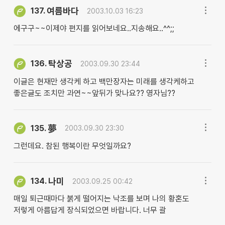
여름바다
137.
2003.10.03 16:23
에구구~~이제야 편지를 읽어보네요..지송해요..^^;;
탁상공
136.
2003.09.30 23:44
이글은 현재만 생각케 하고 백만장자는 미래를 생각케하고
좋은글도 조치만 과연~~앞뒤가 맞나요?? 영자님??
135.
夢
2003.09.30 23:30
그런데요. 참된 행복이란 무엇일까요?
나미
134.
2003.09.25 00:42
매일 퇴근때마다 붉게 떨어지는 낙조를 보며 나의 황혼도
저렇게 아름답게 장식되었으면 바랍니다. 너무 괄