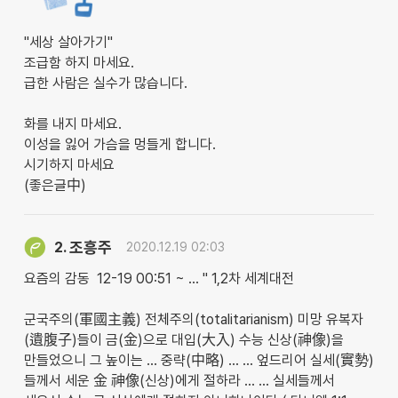
"세상 살아가기"
조급함 하지 마세요.
급한 사람은 실수가 많습니다.
화를 내지 마세요.
이성을 잃어 가슴을 멍들게 합니다.
시기하지 마세요
(좋은글中)
조흥주
2.
2020.12.19 02:03
요즘의 감동 12-19 00:51 ~ … " 1,2차 세계대전
군국주의(軍國主義) 전체주의(totalitarianism) 미망 유복자
(遺腹子)들이 금(金)으로 대입(大入) 수능 신상(神像)을
만들었으니 그 높이는 … 중략(中略) … … 엎드리어 실세(實勢)
들께서 세운 金 神像(신상)에게 절하라 … … 실세들께서