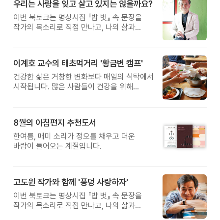
우리는 사랑을 잊고 살고 있지는 않을까요?
이번 북토크는 명상시집 『밥 벗』 속 문장을
작가의 목소리로 직접 만나고, 나의 삶과
관계를 잠시 돌아보는 시간입니다. 늘
누군가를 위해 살아왔다면, 이번만큼은 나를
위한 시간을 선물해 보세요.
이계호 교수의 태초먹거리 '황금변 캠프'
건강한 삶은 거창한 변화보다 매일의 식탁에서
시작됩니다. 많은 사람들이 건강을 위해
새로운 방법을 찾지만, 건강한 생활은 작은
습관에서 시작됩니다. 유퀴즈에서 많은 관심을
받은 이계호 교수와 함께하는 태초먹거리
8월의 아침편지 추천도서
황금변 캠프
한여름, 매미 소리가 정오를 채우고 더운
바람이 들어오는 계절입니다.
고도원 작가와 함께 '풍덩 사랑하자'
이번 북토크는 명상시집 『밥 벗』 속 문장을
작가의 목소리로 직접 만나고, 나의 삶과
관계를 잠시 돌아보는 시간입니다.