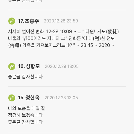
좋은글 감사합니다
조흥주
17.
2020.12.28 23:59
서서히 벌어진 변화 12-28 10:09 ~ … " 다윈! 사도(使徒)
바울의 1/100이라도 자네의 그 ' 진화론 '에 대(對)한 전도
(傳道) 의욕을 가져보지그러느냐? " ~ 23:45 ~ 2020 ~
성항모
16.
2020.12.28 18:05
좋은글 감사합니다
정현옥
15.
2020.12.28 13:05
나의 모습을 매일 잘
점검해 보겠습니다
좋은글 감사합니다