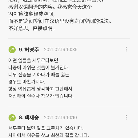
感谢汉语翻译的内容。我感觉今天这个
'사이'应该翻译成空间，
而不是'之间空间'在汉语里没有之间空间的说法。
不好意思，直接点明。
허영주
9.
2021.02.19 10:35
어떤 일들을 서두르다보면
나중에 아위운 것들이 불거진다.
너무 신중을 기하다가 때를 잃는
경우도 마찬가지다.
항상 여유롭게 생각하고 판단해서
처신해야 실수나 착오가 없습니다.
백재승
8.
2021.02.19 10:10
서두르다 보면 일을 그르치기 쉽습니다.
사이에서 여유를 찾고 최선의 길을 갑니다.