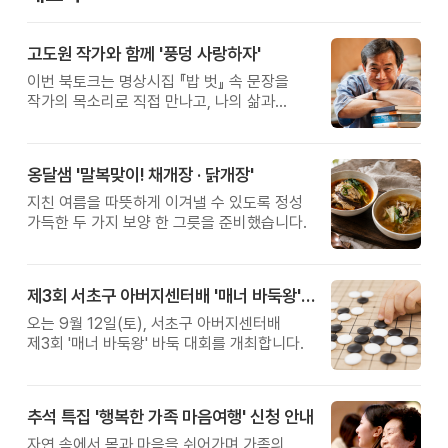
고도원 작가와 함께 '풍덩 사랑하자'
이번 북토크는 명상시집 『밥 벗』 속 문장을
작가의 목소리로 직접 만나고, 나의 삶과
관계를 잠시 돌아보는 시간입니다.
옹달샘 '말복맞이! 채개장 · 닭개장'
지친 여름을 따뜻하게 이겨낼 수 있도록 정성
가득한 두 가지 보양 한 그릇을 준비했습니다.
제3회 서초구 아버지센터배 '매너 바둑왕' 대회
오는 9월 12일(토), 서초구 아버지센터배
제3회 '매너 바둑왕' 바둑 대회를 개최합니다.
추석 특집 '행복한 가족 마음여행' 신청 안내
자연 속에서 몸과 마음을 쉬어가며 가족의